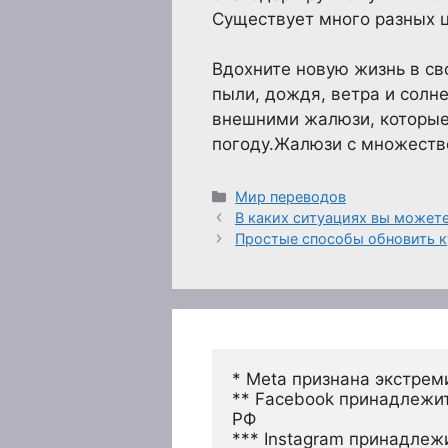
Существует много разных 
Вдохните новую жизнь в св
пыли, дождя, ветра и солн
внешними жалюзи, которые 
погоду.Жалюзи с множество
Рубрики
Мир переводов
В каких ситуациях вы можете
Простые способы обновить к
* Meta признана экстрем
** Facebook принадлежит
РФ
*** Instagram принадлеж