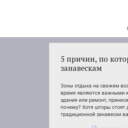
Перейти
к
содержимому
5 причин, по кот
занавескам
Зоны отдыха на свежем воз
время являются важными к
здания или ремонт, принес
почему? Хотя шторы стоят 
традиционной занавески в