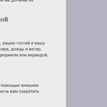
ым вы должны их
вой
, ваших гостей и вашу
жара, дождь и ветер.
двориком или верандой,
с помощью внешних
мочь вам сократить