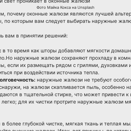
Фото Майка Кокса на Unsplash
м, почему оконные жалюзи являются лучшей альтер
ы, по которым вам следует выбирать наружные жалю
ь вам в принятии решений:
:
в то время как шторы добавляют мягкости домашн
ло.Но наружные жалюзи сохраняют прохладу в комна
ы, если их размещать рядом с грилями, духовками 
ться при воздействии источника тепла.
долговечность:
наружные жалюзи не требуют особого
 снаружи, на жалюзи скапливается пыль, особенно н
даются в тщательной стирке, что может привести к 
 легко; для их чистки протрите наружные жалюзи м
в более глубокой чистке, мягкая ткань и теплая мы