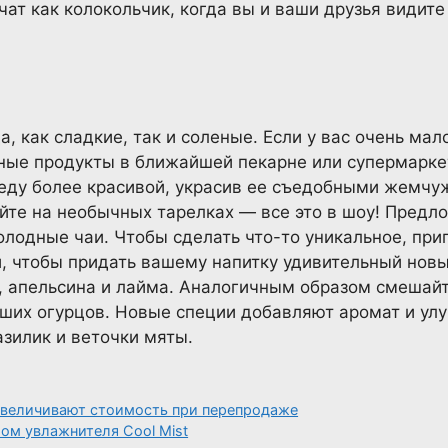
чат как колокольчик, когда вы и ваши друзья видит
, как сладкие, так и соленые. Если у вас очень мал
ные продукты в ближайшей пекарне или супермаркет
 еду более красивой, украсив ее съедобными жемчу
йте на необычных тарелках — все это в шоу! Предл
олодные чаи. Чтобы сделать что-то уникальное, приг
, чтобы придать вашему напитку удивительный новы
, апельсина и лайма. Аналогичным образом смешайт
ших огурцов. Новые специи добавляют аромат и улу
азилик и веточки мяты.
увеличивают стоимость при перепродаже
ом увлажнителя Cool Mist