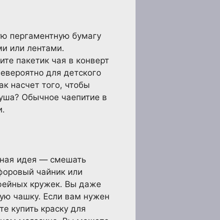
ую пергаментную бумагу
ми или лентами.
ите пакетик чая в конверт
Невероятно для детского
ак насчет того, чтобы
уша? Обычное чаепитие в
и.
ьная идея — смешать
рфоровый чайник или
офейных кружек. Вы даже
ую чашку. Если вам нужен
те купить краску для