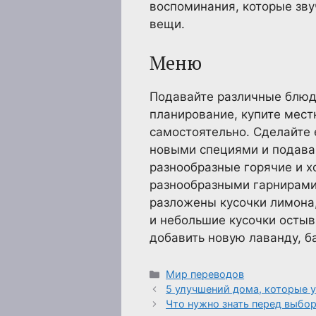
воспоминания, которые зву
вещи.
Меню
Подавайте различные блюда
планирование, купите мест
самостоятельно. Сделайте
новыми специями и подава
разнообразные горячие и х
разнообразными гарнирами
разложены кусочки лимона
и небольшие кусочки остыв
добавить новую лаванду, б
Рубрики
Мир переводов
5 улучшений дома, которые 
Что нужно знать перед выбор