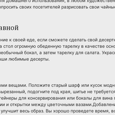
для домашнего использования, в любом художестве
опросить своих посетителей разрисовать свои чайн
лавной
ие к своей еде, если сможете сделать свой десертн
а стол огромную обеденную тарелку в качестве осно
необычный бокал, а затем тарелку для салата. Укра
ваши любимые десерты.
ыми вещами. Положите старый шарф или кусок модн
вырезанный, подогните под края, шитье не требуетс
нтейнеры для консервирования или бокалы для вина 
ии и открытки между цветочными вазами.Добавле
 улучшит весь образ. Вы хорошо проведете время, в