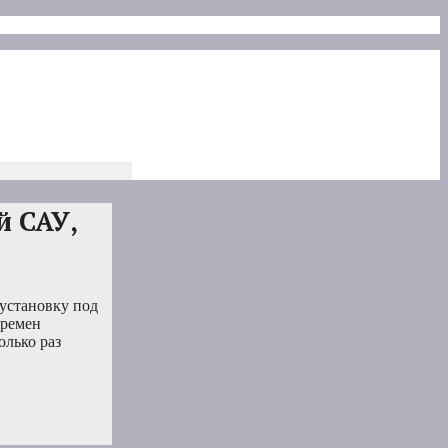
й САУ,
 установку под
времен
олько раз