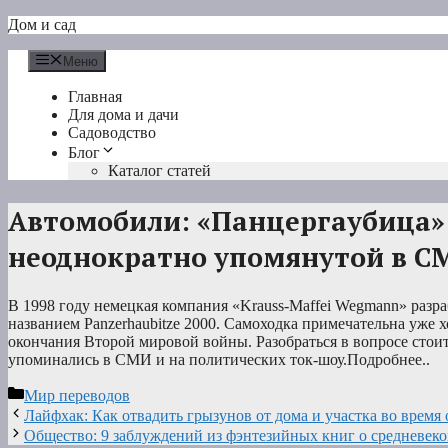
Перейти
Дом и сад
к
содержимому
Меню
Главная
Для дома и дачи
Садоводство
Блог
Каталог статей
Автомобили: «Панцергаубица»: 
неоднократно упомянутой в С
В 1998 году немецкая компания «Krauss-Maffei Wegmann» разр
названием Panzerhaubitze 2000. Самоходка примечательна уже х
окончания Второй мировой войны. Разобраться в вопросе стоит 
упоминались в СМИ и на политических ток-шоу.Подробнее..
Рубрики
Мир переводов
Лайфхак: Как отвадить грызунов от дома и участка во время
Общество: 9 заблуждений из фэнтезийных книг о средневеко