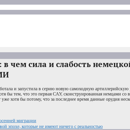
в чем сила и слабость немецко
МИ
аботала и запустила в серию новую самоходную артиллерийскую
отя бы тем, что это первая САУ, сконструированная немцами со 
уже хотя бы потому, что за последнее время данные орудия неск
 осенней миграции
вой эпохе, которые не имеют ничего с реальностью