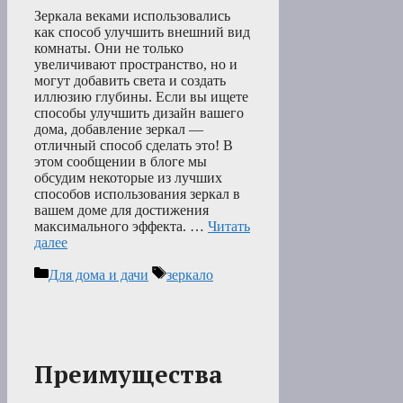
Зеркала веками использовались
как способ улучшить внешний вид
комнаты. Они не только
увеличивают пространство, но и
могут добавить света и создать
иллюзию глубины. Если вы ищете
способы улучшить дизайн вашего
дома, добавление зеркал —
отличный способ сделать это! В
этом сообщении в блоге мы
обсудим некоторые из лучших
способов использования зеркал в
вашем доме для достижения
максимального эффекта. …
Читать
далее
Рубрики
Метки
Для дома и дачи
зеркало
Преимущества