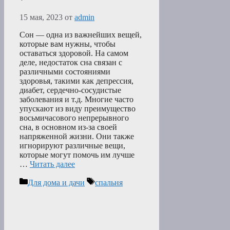
15 мая, 2023
от
admin
Сон — одна из важнейших вещей,
которые вам нужны, чтобы
оставаться здоровой. На самом
деле, недостаток сна связан с
различными состояниями
здоровья, такими как депрессия,
диабет, сердечно-сосудистые
заболевания и т.д. Многие часто
упускают из виду преимущество
восьмичасового непрерывного
сна, в основном из-за своей
напряженной жизни. Они также
игнорируют различные вещи,
которые могут помочь им лучше
…
Читать далее
Рубрики
Метки
Для дома и дачи
спальня