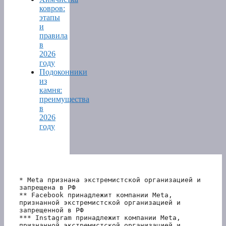
ковров:
этапы
и
правила
в
2026
году
Подоконники
из
камня:
преимущества
в
2026
году
* Meta признана экстремистской организацией и 
запрещена в РФ
** Facebook принадлежит компании Meta, 
признанной экстремистской организацией и 
запрещенной в РФ
*** Instagram принадлежит компании Meta, 
признанной экстремистской организацией и 