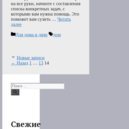
на все руки, начните с составления
списка конкретных задач, с
которыми вам нужна помощь. Это
поможет вам сузить …
Читать
далее
Рубрики
Метки
Для дома и дачи
дом
Новые записи
Страница
Страница
Страница
←
Назад
1
…
13
14
Поиск:
Свежие