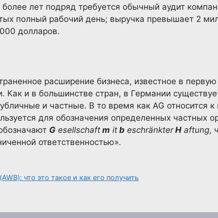
и более лет подряд требуется обычный аудит компан
ятых полный рабочий день; выручка превышает 2 ми
 000 долларов.
раненное расширение бизнеса, известное в первую
. Как и в большинстве стран, в Германии существу
убличные и частные. В то время как AG относится 
льзуется для обозначения определенных частных ор
 обозначают
G
esellschaft
m
it
b
eschränkter
H
aftung
,
ниченной ответственностью».
AWB): что это такое и как его получить