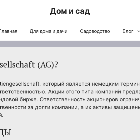
Дом и сад
Главная
Для дома и дачи
Садоводство
Блог
ellschaft (AG)?
tiengesellschaft, который является немецким терми
тветственностью. Акции этого типа компаний предл
ндовой бирже. Ответственность акционеров ограни
твенности за долги компании, а их активы защищены
й.
ДЫ