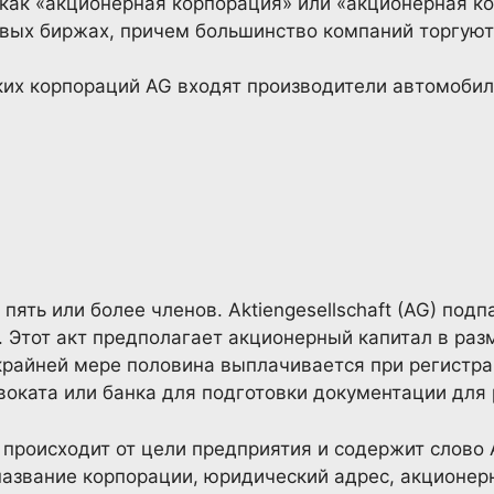
 как «акционерная корпорация» или «акционерная к
вых биржах, причем большинство компаний торгуют
ких корпораций AG входят производители автомобил
пять или более членов. Aktiengesellschaft (AG) под
 Этот акт предполагает акционерный капитал в раз
крайней мере половина выплачивается при регистра
воката или банка для подготовки документации для 
t происходит от цели предприятия и содержит слово A
название корпорации, юридический адрес, акционер