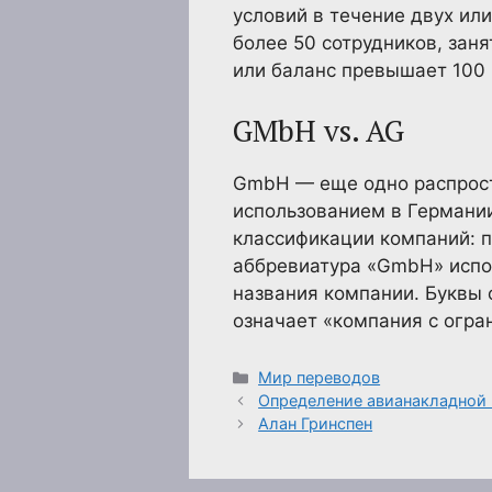
условий в течение двух ил
более 50 сотрудников, зан
или баланс превышает 100
GMbH vs. AG
GmbH — еще одно распрост
использованием в Германии
классификации компаний: п
аббревиатура «GmbH» испо
названия компании. Буквы
означает «компания с огра
Рубрики
Мир переводов
Определение авианакладной (
Алан Гринспен