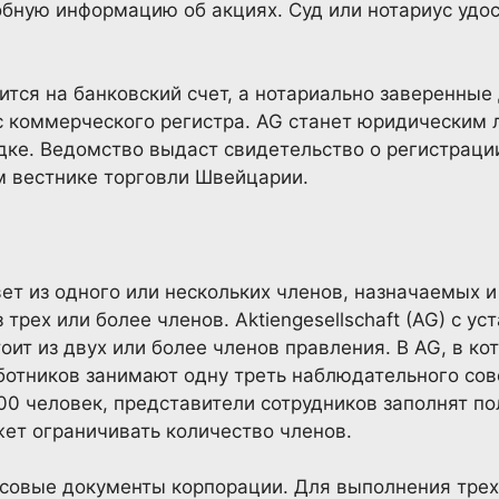
бную информацию об акциях. Суд или нотариус удо
тся на банковский счет, а нотариально заверенные
 коммерческого регистра. AG станет юридическим 
дке. Ведомство выдаст свидетельство о регистрации
 вестнике торговли Швейцарии.
т из одного или нескольких членов, назначаемых 
трех или более членов. Aktiengesellschaft (AG) с у
оит из двух или более членов правления. В AG, в ко
ботников занимают одну треть наблюдательного сов
0 человек, представители сотрудников заполнят по
жет ограничивать количество членов.
совые документы корпорации. Для выполнения трех