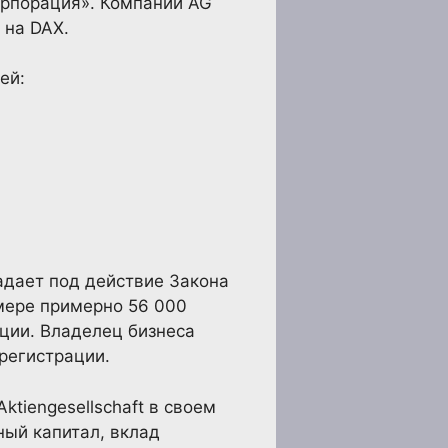
орпорация». Компании AG
 на DAX.
ей:
падает под действие Закона
мере примерно 56 000
ции. Владелец бизнеса
регистрации.
ktiengesellschaft в своем
ный капитал, вклад