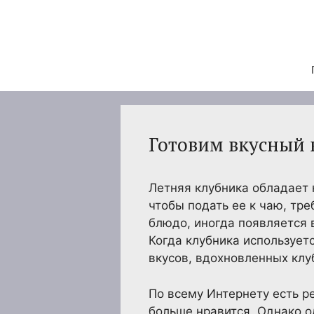
Перейти
к
содержимому
Готовим вкусный
Летняя клубника обладает 
чтобы подать ее к чаю, тре
блюдо, иногда появляется 
Когда клубника использует
вкусов, вдохновленных клуб
По всему Интернету есть р
больше нравится. Однако од