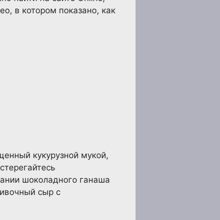
о, в котором показано, как
щенный кукурузной мукой,
стерегайтесь
вании шоколадного ганаша
ливочный сыр с