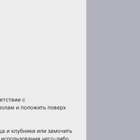
етствии с
полам и положить поверх
ца и клубники или замочить
 использования чего-либо,