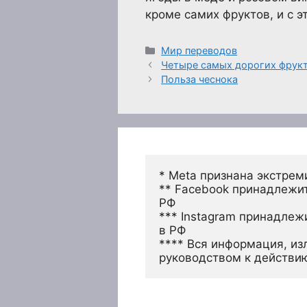
кроме самих фруктов, и с э
Рубрики
Мир переводов
Четыре самых дорогих фрукт
Польза чеснока
* Meta признана экстрем
** Facebook принадлежит
РФ
*** Instagram принадлеж
в РФ 
**** Вся информация, из
руководством к действи