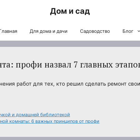
Дом и сад
Главная
Для дома и дачи
Садоводство
Блог
та: профи назвал 7 главных этапо
ения работ для тех, кто решил сделать ремонт сво
печкой и домашней библиотекой
ной комнаты: 6 важных принципов от профи