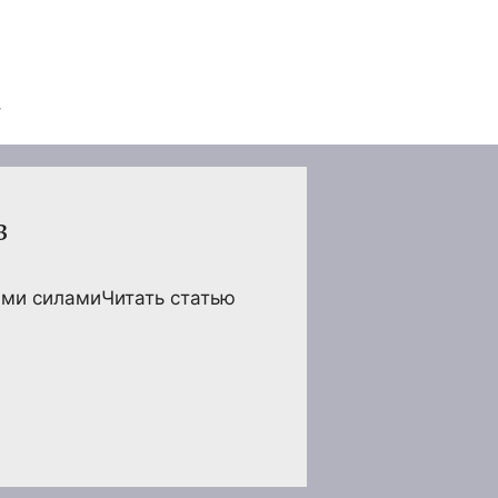
в
ими силамиЧитать статью