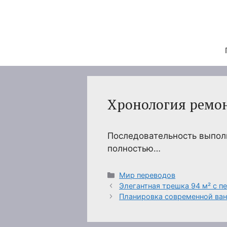
Перейти
к
содержимому
Хронология ремон
Последовательность выполн
полностью…
Рубрики
Мир переводов
Элегантная трешка 94 м² с 
Планировка современной ван