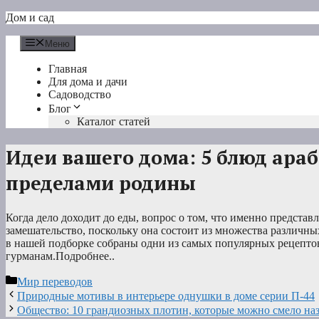
Перейти
Дом и сад
к
содержимому
Меню
Главная
Для дома и дачи
Садоводство
Блог
Каталог статей
Идеи вашего дома: 5 блюд ара
пределами родины
Когда дело доходит до еды, вопрос о том, что именно представ
замешательство, поскольку она состоит из множества различны
в нашей подборке собраны одни из самых популярных рецептов
гурманам.Подробнее..
Рубрики
Мир переводов
Природные мотивы в интерьере однушки в доме серии П-44
Общество: 10 грандиозных плотин, которые можно смело на