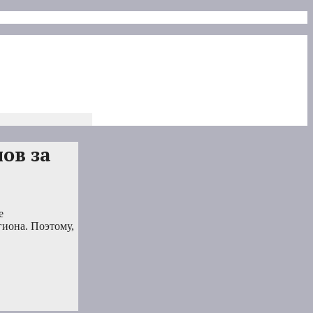
ов за
е
гиона. Поэтому,