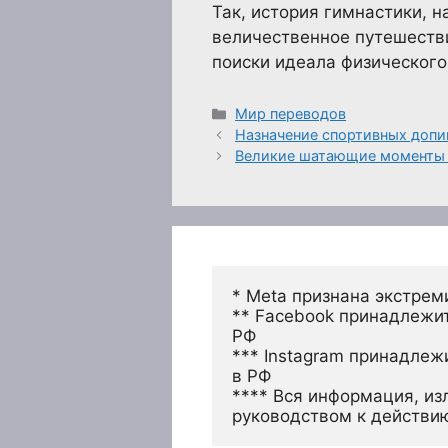
Так, история гимнастики, 
величественное путешестви
поиски идеала физического
Рубрики
Мир переводов
Назначение спортивных допи
Великие шатающие моменты 
* Meta признана экстрем
** Facebook принадлежит
РФ
*** Instagram принадлеж
в РФ 
**** Вся информация, из
руководством к действи