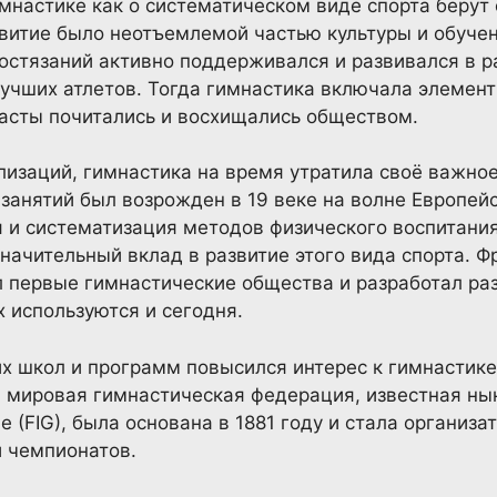
мнастике как о систематическом виде спорта берут
звитие было неотъемлемой частью культуры и обуче
остязаний активно поддерживался и развивался в 
чших атлетов. Тогда гимнастика включала элемент
асты почитались и восхищались обществом.
изаций, гимнастика на время утратила своё важное
 занятий был возрожден в 19 веке на волне Европей
 и систематизация методов физического воспитани
начительный вклад в развитие этого вида спорта. Ф
л первые гимнастические общества и разработал р
х используются и сегодня.
х школ и программ повысился интерес к гимнастике
 мировая гимнастическая федерация, известная нын
ue (FIG), была основана в 1881 году и стала организ
 чемпионатов.