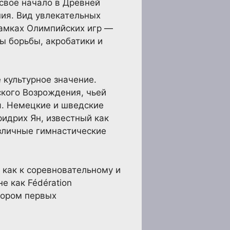
 своё начало в Древней
ния. Вид увлекательных
рамках Олимпийских игр —
ы борьбы, акробатики и
 культурное значение.
ского Возрождения, чьей
я. Немецкие и шведские
ридрих Ян, известный как
азличные гимнастические
 как к соревновательному и
е как Fédération
атором первых