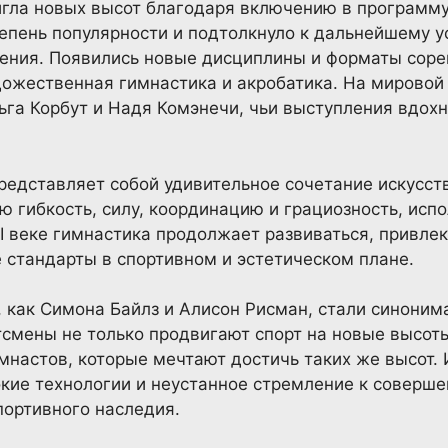
игла новых высот благодаря включению в программу
тепень популярности и подтолкнуло к дальнейшему 
ения. Появились новые дисциплины и форматы соре
дожественная гимнастика и акробатика. На мировой
льга Корбут и Надя Комэнечи, чьи выступления вдох
едставляет собой удивительное сочетание искусст
 гибкость, силу, координацию и грациозность, ис
I веке гимнастика продолжает развиваться, привлек
 стандарты в спортивном и эстетическом плане.
, как Симона Байлз и Алисон Рисман, стали синоним
тсмены не только продвигают спорт на новые высоты
настов, которые мечтают достичь таких же высот.
кие технологии и неустанное стремление к соверше
портивного наследия.