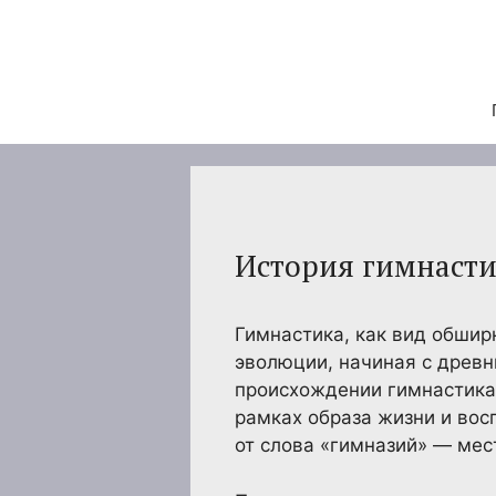
Перейти
к
содержимому
История гимнасти
Гимнастика, как вид обшир
эволюции, начиная с древ
происхождении гимнастика
рамках образа жизни и вос
от слова «гимназий» — ме