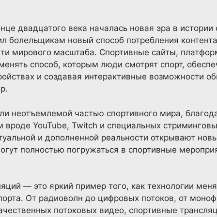
онце двадцатого века началась новая эра в истории
л болельщикам новый способ потребления контента
ети мирового масштаба. Спортивные сайты, платфор
менять способ, которым люди смотрят спорт, обеспе
ройствах и создавая интерактивные возможности о
р.
ли неотъемлемой частью спортивного мира, благо
вроде YouTube, Twitch и специальных стриминговы
туальной и дополненной реальности открывают нов
могут полностью погружаться в спортивные мероприя
яций — это яркий пример того, как технологии ме
порта. От радиоволн до цифровых потоков, от моно
ачественных потоковых видео, спортивные трансля