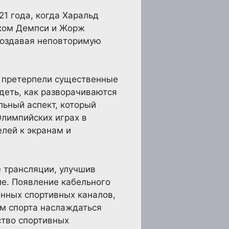
1 года, когда Харальд
ком Демпси и Жорж
 создавая неповторимую
и претерпели существенные
деть, как разворачиваются
льный аспект, который
Олимпийских играх в
елей к экранам и
 трансляции, улучшив
ие. Появление кабельного
анных спортивных каналов,
ам спорта наслаждаться
ство спортивных