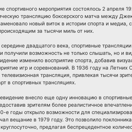
 спортивного мероприятия состоялось 2 апреля 192
ическую трансляцию боксерского матча между Дже
наменовало новый виток в истории спорта и медиа,
происходящим за тысячи миль от них.
 середине двадцатого века, спортивные трансляци
и получили возможность не только слышать, но и ви
идение изменило восприятие спорта, добавив визуа
риятие игр и соревнований. В 1936 году на Летних 
 телевизионная трансляция, привлекая тысячи зрит
рт в спортивных трансляциях.
левидение внесло еще одну инновацию в спортивные
едоставив зрителям более реалистичное впечатлен
80-е годы открыло возможности для специализиров
ачал вещание в 1979 году. Это позволило поклонник
круглосуточно, предлагая беспрецедентное количе