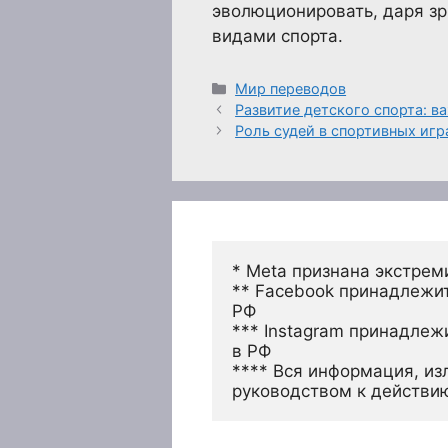
эволюционировать, даря з
видами спорта.
Рубрики
Мир переводов
Развитие детского спорта: в
Роль судей в спортивных игр
* Meta признана экстрем
** Facebook принадлежит
РФ
*** Instagram принадлеж
в РФ 
**** Вся информация, из
руководством к действи