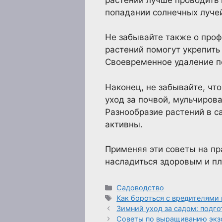
попадании солнечных луче
Не забывайте также о проф
растений помогут укрепить
Своевременное удаление по
Наконец, не забывайте, чт
уход за почвой, мульчиров
Разнообразие растений в с
активны.
Применяя эти советы на пр
насладиться здоровым и п
Рубрики
Садоводство
Метки
Как бороться с вредителями 
Зимний уход за садом: подго
Советы по выращиванию экзо