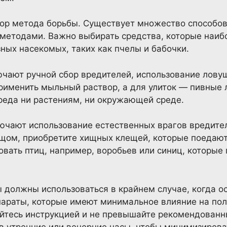
ор метода борьбы. Существует множество способов,
 методами. Важно выбирать средства, которые наиб
ых насекомых, таких как пчелы и бабочки.
чают ручной сбор вредителей, использование ловуш
рименить мыльный раствор, а для улиток — пивные 
реда ни растениям, ни окружающей среде.
чают использование естественных врагов вредителе
щом, приобретите хищных клещей, которые поедают 
вать птиц, например, воробьев или синиц, которые
 должны использоваться в крайнем случае, когда о
параты, которые имеют минимальное влияние на по
йтесь инструкцией и не превышайте рекомендованн
в утренние или вечерние часы, чтобы минимизирова