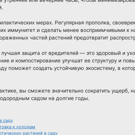
й.
илактических мерах. Регулярная прополка, своевр
 их иммунитет и сделать менее восприимчивыми к 
раженных частей растений предотвратит распростр
о лучшая защита от вредителей — это здоровый и у
ание и компостирование улучшат ее структуру и пов
аду поможет создать устойчивую экосистему, в кото
актике, вы сможете значительно сократить ущерб, 
лодородным садом на долгие годы.
в саду
товка к холодам
тических растений в саду