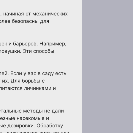
 начиная от механических
олее безопасны для
ек и барьеров. Например,
ловушки. Эти способы
й. Если у вас в саду есть
их. Для борьбы с
 питаются личинками и
стальные методы не дали
лезные насекомые и
ые дозировки. Обработку
ть риск ожогов листьев при