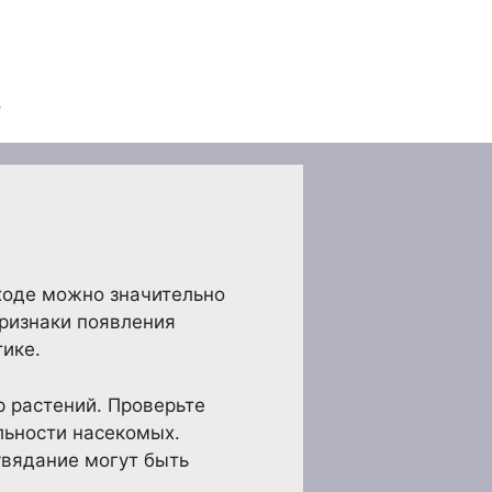
ходе можно значительно
признаки появления
ике.
р растений. Проверьте
льности насекомых.
увядание могут быть