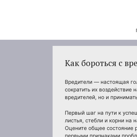
Перейти
к
содержимому
Как бороться с вр
Вредители — настоящая го
сократить их воздействие 
вредителей, но и принимат
Первый шаг на пути к успе
листья, стебли и корни на
Оцените общее состояние р
первыми признаками пробл