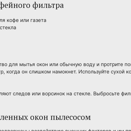
офейного фильтра
я кофе или газета
 стекла
тво для мытья окон или обычную воду и протрите п
р, когда он слишком намокнет. Используйте сухой 
ляют следов или ворсинок на стекле. Выбросьте фил
ыленных окон пылесосом
подвержены воздействию внешних факторов и им пр