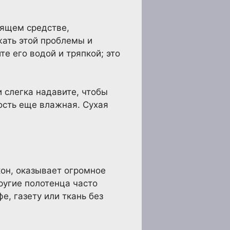
тящем средстве,
жать этой проблемы и
е его водой и тряпкой; это
и слегка надавите, чтобы
ость еще влажная. Сухая
кон, оказывает огромное
ругие полотенца часто
е, газету или ткань без