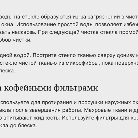
воды на стекле образуются из-за загрязнений в чис
окна. Использование простой воды позволяет избе
вать насквозь. При следующей чистке стекла промойт
обов чистки.
дной водой. Протрите стекло тканью сверху донизу 
 стекло чистой тканью из микрофибры, пока поверхн
леска.
ла кофейными фильтрами
используете для протирания и просушки наружных о
екла после завершения работы. Махровые ткани и д
о впитывают жидкость. Используйте фильтры для коф
кла до блеска.