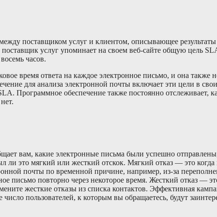
между поставщиком услуг и клиентом, описывающее результаты 
о поставщик услуг упоминает на своем веб-сайте общую цель SL
восемь часов.
овое время ответа на каждое электронное письмо, и она также 
ечение для анализа электронной почты включает эти цели в сво
SLA. Программное обеспечение также постоянно отслеживает, к
нет.
щает вам, какие электронные письма были успешно отправлены,
л ли это мягкий или жесткий отскок. Мягкий отказ — это когда
ронной почты по временной причине, например, из-за переполн
ое письмо повторно через некоторое время. Жесткий отказ — это
мените жесткие отказы из списка контактов. Эффективная кампа
е число пользователей, к которым вы обращаетесь, будут заинте