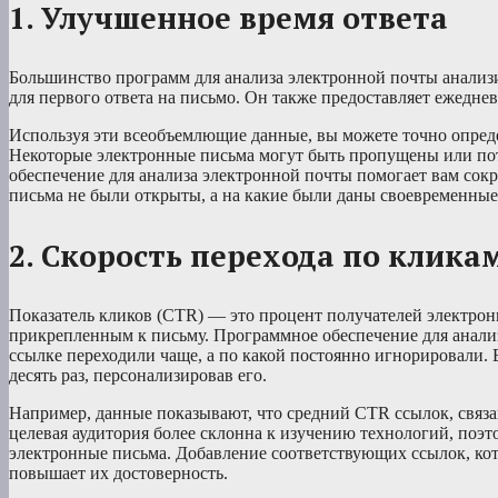
1. Улучшенное время ответа
Большинство программ для анализа электронной почты анализ
для первого ответа на письмо. Он также предоставляет ежеднев
Используя эти всеобъемлющие данные, вы можете точно определ
Некоторые электронные письма могут быть пропущены или пот
обеспечение для анализа электронной почты помогает вам сокр
письма не были открыты, а на какие были даны своевременные
2. Скорость перехода по клика
Показатель кликов (CTR) — это процент получателей электро
прикрепленным к письму. Программное обеспечение для анали
ссылке переходили чаще, а по какой постоянно игнорировали.
десять раз, персонализировав его.
Например, данные показывают, что средний CTR ссылок, связан
целевая аудитория более склонна к изучению технологий, поэто
электронные письма. Добавление соответствующих ссылок, ко
повышает их достоверность.