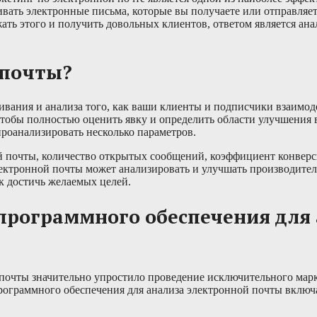
ать электронные письма, которые вы получаете или отправляете
ать этого и получить довольных клиентов, ответом является ан
 почты?
еживания и анализа того, как ваши клиенты и подписчики взаимод
обы полностью оценить явку и определить области улучшения 
проанализировать несколько параметров.
й почты, количество открытых сообщений, коэффициент конверс
лектронной почты может анализировать и улучшать производител
к достичь желаемых целей.
программного обеспечения для 
 почты значительно упростило проведение исключительного мар
ограммного обеспечения для анализа электронной почты включа