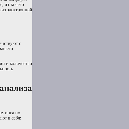
, из-за чего
ализ электронной
ействуют с
вашего
ии и количество
ьность
анализа
кетинга по
ют в себя: