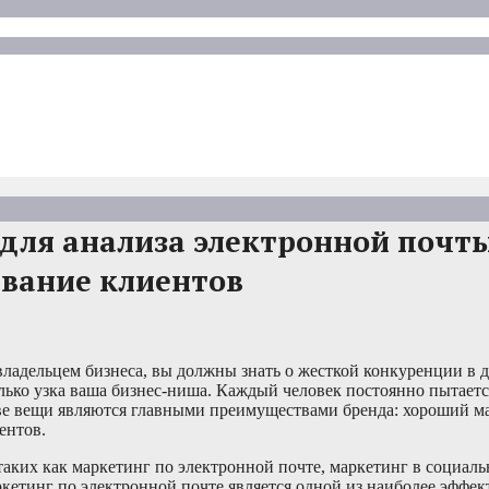
для анализа электронной почт
ивание клиентов
владельцем бизнеса, вы должны знать о жесткой конкуренции в 
лько узка ваша бизнес-ниша. Каждый человек постоянно пытается
две вещи являются главными преимуществами бренда: хороший м
ентов.
аких как маркетинг по электронной почте, маркетинг в социаль
ркетинг по электронной почте является одной из наиболее эффе