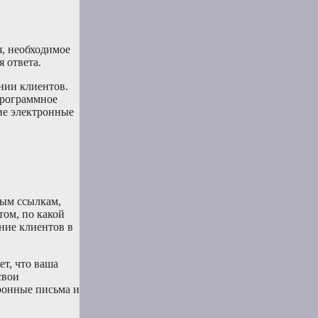
я, необходимое
 ответа.
нии клиентов.
Программное
кие электронные
ным ссылкам,
ом, по какой
ние клиентов в
ет, что ваша
свои
ронные письма и