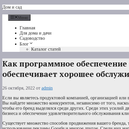
Перейти
Дом и сад
к
содержимому
Меню
Главная
Для дома и дачи
Садоводство
Блог
Каталог статей
Как программное обеспечение 
обеспечивает хорошее обслуж
26 октября, 2022
от
admin
Если вы являетесь продуктовой компанией, организацией или 
Вы найдете множество конкурентов, независимо от того, наско
чтобы его бренд выделялся среди других. Среди этих усилий 
бизнеса и обеспечение удовлетворительного обслуживания кли
Существует множество способов продвижения вашего бренда, т
использование рекламы Google и многое другое. Среди них ма