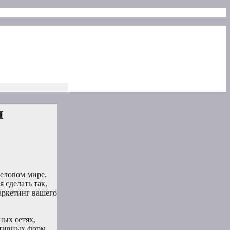
ы
деловом мире.
 сделать так,
аркетинг вашего
ных сетях,
ктивных форм,