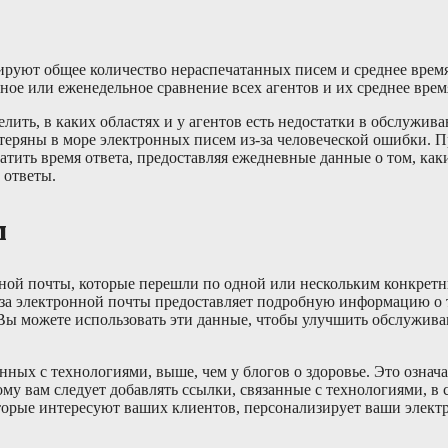
ируют общее количество нераспечатанных писем и среднее врем
ное или еженедельное сравнение всех агентов и их среднее время
ить, в каких областях и у агентов есть недостатки в обслужива
еряны в море электронных писем из-за человеческой ошибки. 
атить время ответа, предоставляя ежедневные данные о том, ка
 ответы.
м
нной почты, которые перешли по одной или нескольким конкрет
за электронной почты предоставляет подробную информацию о т
 Вы можете использовать эти данные, чтобы улучшить обслужива
ных с технологиями, выше, чем у блогов о здоровье. Это означа
му вам следует добавлять ссылки, связанные с технологиями, в 
торые интересуют ваших клиентов, персонализирует ваши элект