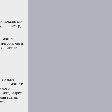
и показатели,
A; например,
не может
и алгоритмы и
акие агенты
 а какие
 вы не можете
енного
 когда адрес
ния всегда
ресованы в