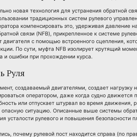
льно новая технология для устранения обратной св
пользовании традиционных систем рулевого управле
ператора компенсировать это, удерживая давление н
ратной связи (NFB), прикрепленное к системе рулев
 двигателя с помощью встроенного сцепления, кот
екции. По сути, муфта NFB изолирует крутящий моме
а и ошибки при прохождении курса.
ть Руля
ент, создаваемый двигателями, создает нагрузку н
роваться оператором, даже когда судно движется п
обность или отпускает штурвал во время движения, 
ь опасную ситуацию. Описанные выше системы обрат
я усталости рулевого и повышения безопасности п
ись, почему рулевой пост находится справа (по прав