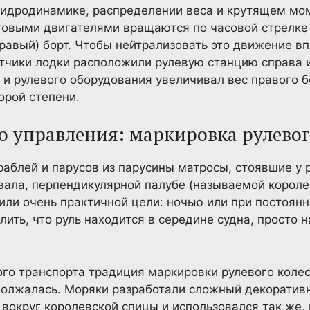
гидродинамике, распределении веса и крутящем мо
товыми двигателями вращаются по часовой стрелке 
правый) борт. Чтобы нейтрализовать это движение в
тчики лодки расположили рулевую станцию справа 
а и рулевого оборудования увеличивал вес правого 
орой степени.
о управления: маркировка рулевог
аблей и парусов из парусины матросы, стоявшие у 
вала, перпендикулярной палубе (называемой королев
или очень практичной цели: ночью или при постоян
ить, что руль находится в середине судна, просто 
го транспорта традиция маркировки рулевого колес
должалась. Моряки разработали сложный декоратив
вокруг королевской спицы и использовался так же, 