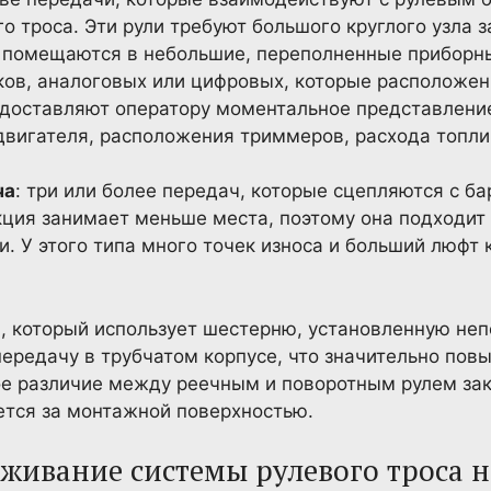
 троса. Эти рули требуют большого круглого узла 
е помещаются в небольшие, переполненные приборны
ков, аналоговых или цифровых, которые расположен
едоставляют оператору моментальное представлени
двигателя, расположения триммеров, расхода топл
ча
: три или более передач, которые сцепляются с 
укция занимает меньше места, поэтому она подходит
 У этого типа много точек износа и больший люфт к
, который использует шестерню, установленную не
передачу в трубчатом корпусе, что значительно по
е различие между реечным и поворотным рулем зак
ется за монтажной поверхностью.
живание системы рулевого троса н