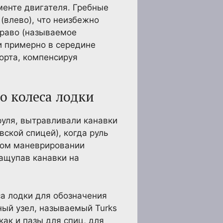
менте двигателя. Гребные
(влево), что неизбежно
право (называемое
и примерно в середине
борта, компенсируя
о колеса лодки
руля, вытравливали канавки
ской спицей), когда руль
ном маневрировании
нащупав канавки на
а лодки для обозначения
ный узел, называемый Turks
как и пазы для спиц, для