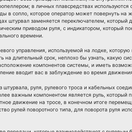
ропеллером; в личных плавсредствах используются 
ды в сопло, которое оператор может повернуть на 
дах штурвал заменяется переключателем, который 
ическим приводом руля, с индикатором, который по
ального времени.
евого управления, используемой на лодке, которую
ь на длительный срок, неплохо бы узнать, какую си
 расположение компонентов системы, и иметь возмож
вление вводит вас в заблуждение во время движения
з штурвала, руля, рулевого троса и кабельных соед
олее важным компонентом является руль, который 
тное движение на тросе, в конечном итоге перемещ
ство рулей поворотного типа, для поворота руля исп
две передачи, которые взаимодействуют с рулевым 