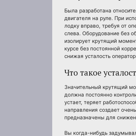
Была разработана относите
двигателя на руле. При ис
лодку вправо, требуя от о
слева. Оборудование без об
изолирует крутящий момент
курсе без постоянной корр
снижая усталость оператор
Что такое усталос
Значительный крутящий мом
должна постоянно контроли
устает, теряет работоспос
направления создает очен
предназначены для снижени
Вы когда-нибудь задумывал