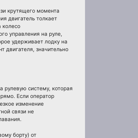
язи крутящего момента
ния двигатель толкает
а колесо
ого управления на руле,
орое удерживает лодку на
нт двигателя, значительно
а рулевую систему, которая
рямо. Если оператор
резкое изменение
ной связи не
лавания.
ому борту) от