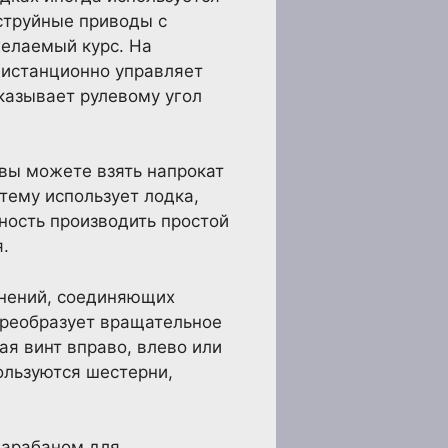
струйные приводы с
желаемый курс. На
дистанционно управляет
казывает рулевому угол
 вы можете взять напрокат
стему использует лодка,
ность производить простой
.
инений, соединяющих
преобразует вращательное
ая винт вправо, влево или
ользуются шестерни,
барабаном для