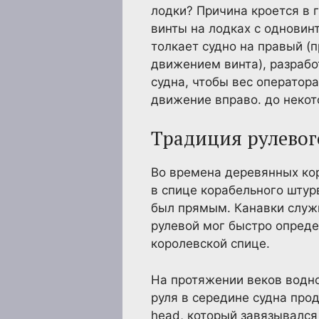
лодки? Причина кроется в 
винты на лодках с одновин
толкает судно на правый (
движением винта), разрабо
судна, чтобы вес оператор
движение вправо. до некот
Традиция рулевог
Во времена деревянных кор
в спице корабельного штур
был прямым. Канавки служ
рулевой мог быстро определ
королевской спице.
На протяжении веков водно
руля в середине судна про
head, который завязывался 