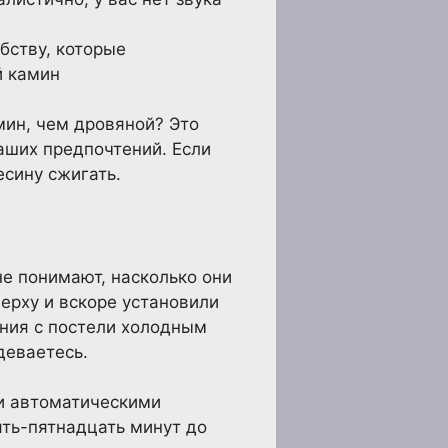
бству, которые
й камин
мин, чем дровяной? Это
ваших предпочтений. Если
есину сжигать.
не понимают, насколько они
верху и вскоре установили
ания с постели холодным
деваетесь.
и автоматическими
ять-пятнадцать минут до