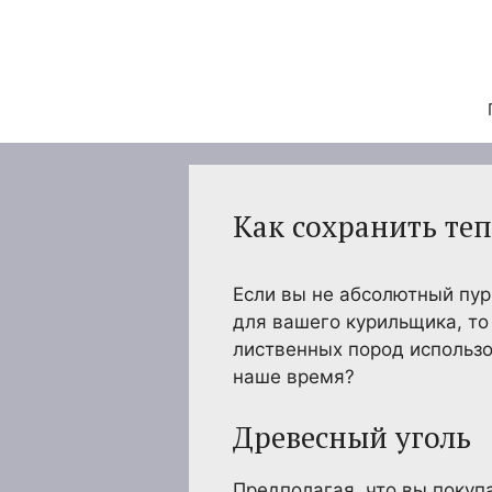
Перейти
к
содержимому
Как сохранить те
Если вы не абсолютный пур
для вашего курильщика, то
лиственных пород использо
наше время?
Древесный уголь
Предполагая, что вы покуп