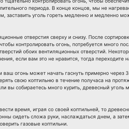
о тщательно контролировать огонь, чтобы обеспечи
лительного периода. В конце концов, мы не нагрева
м, заставить уголь гореть медленно и медленно мо
яционные отверстия сверху и снизу. После сортиро
, чтобы контролировать огонь, потребуется много п
тверстий обоих вентиляционных отверстий. Некото
ения, если вам это не нравится, тогда переходите н
 ваш огонь может начать гаснуть примерно через 30
рять свою коптильню в течение получаса на протя
сли вы собираетесь много курить, древесный уголь 
овести время, играя со своей коптильней, то древесн
лонны сидеть сложа руки, наслаждаться днем, а зат
оверить газовые коптильни.