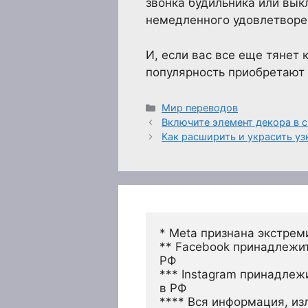
звонка будильника или выкл
немедленного удовлетворен
И, если вас все еще тянет 
популярность приобретают
Рубрики
Мир переводов
Включите элемент декора в 
Как расширить и украсить у
* Meta признана экстрем
** Facebook принадлежит
РФ
*** Instagram принадлеж
в РФ 
**** Вся информация, из