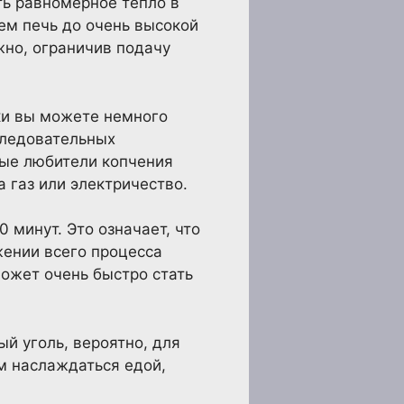
ть равномерное тепло в
ем печь до очень высокой
жно, ограничив подачу
вки вы можете немного
оследовательных
рые любители копчения
а газ или электричество.
 минут. Это означает, что
жении всего процесса
может очень быстро стать
ый уголь, вероятно, для
ем наслаждаться едой,