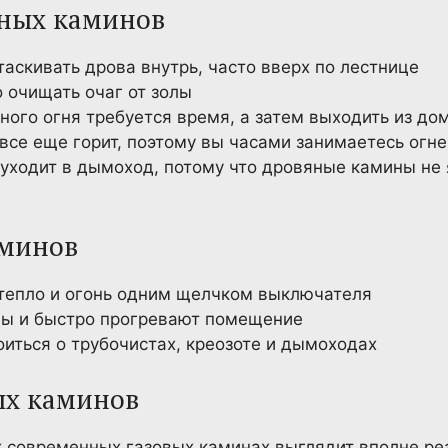
яных каминов
аскивать дрова внутрь, часто вверх по лестнице
 очищать очаг от золы
ого огня требуется время, а затем выходить из до
 все еще горит, поэтому вы часами занимаетесь огн
 уходит в дымоход, потому что дровяные камины не
аминов
тепло и огонь одним щелчком выключателя
ны и быстро прогревают помещение
иться о трубочистах, креозоте и дымоходах
ых каминов
 современных газовых каминах выглядит вполне реа