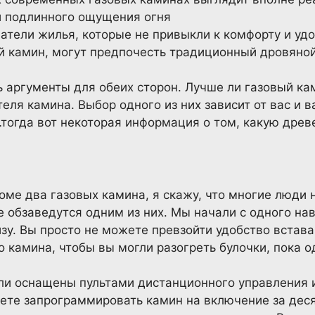
и подлинного ощущения огня
атели жилья, которые не привыкли к комфорту и удо
й камин, могут предпочесть традиционный дровяно
ь аргументы для обеих сторон. Лучше ли газовый ка
теля камина. Выбор одного из них зависит от вас и 
тогда вот некоторая информация о том, какую древ
доме два газовых камина, я скажу, что многие люди 
е обзаведутся одним из них. Мы начали с одного на
зу. Вы просто не можете превзойти удобство встав
о камина, чтобы вы могли разогреть булочки, пока о
и оснащены пультами дистанционного управления 
ете запрограммировать камин на включение за дес