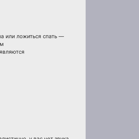
ма или ложиться спать —
ем
 являются
листично, у вас нет звука