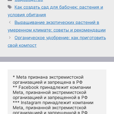
Метки
Как создать сад для бабочек: растения и
условия обитания
Выращивание экзотических растений в
умеренном климате: советы и рекомендации
Органическое удобрение: как приготовить
свой компост
* Meta признана экстремистской 
организацией и запрещена в РФ
** Facebook принадлежит компании 
Meta, признанной экстремистской 
организацией и запрещенной в РФ
*** Instagram принадлежит компании 
Meta, признанной экстремистской 
организацией и запрещенной в РФ 