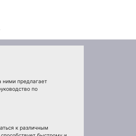
а ними предлагает
руководство по
аться к различным
 способствует быстрому и