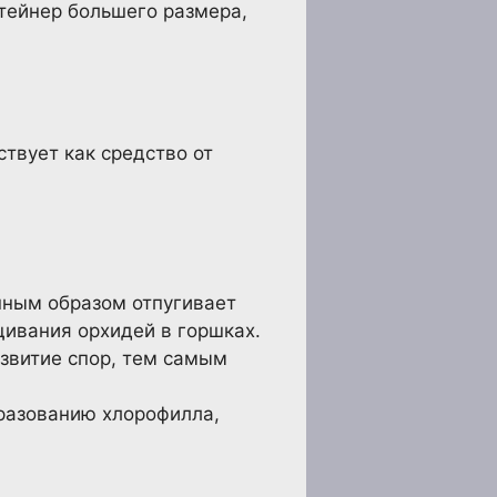
нтейнер большего размера,
твует как средство от
нным образом отпугивает
щивания орхидей в горшках.
азвитие спор, тем самым
бразованию хлорофилла,