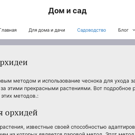
Дом и сад
Главная
Для дома и дачи
Садоводство
Блог
орхидеи
вым методом и использование чеснока для ухода з
 за этими прекрасными растениями. Вот подробное 
этих методов.:
я орхидей
растения, известные своей способностью адаптиров
м из которых является паровой метод. Этот метод