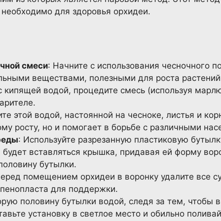
о необходимо для здоровья орхидеи.
чной смеси
: Начните с использования чесночного п
льными веществами, полезными для роста растени
 кипящей водой, процедите смесь (используя марлю 
арителе.
ите этой водой, настоянной на чесноке, листья и кор
му росту, но и помогает в борьбе с различными на
реды
: Используйте разрезанную пластиковую бутылк
 будет вставляться крышка, придавая ей форму вор
половину бутылки.
Перед помещением орхидеи в воронку удалите все с
 пенопласта для поддержки.
орую половину бутылки водой, следя за тем, чтобы 
тавьте установку в светлое место и обильно поливай