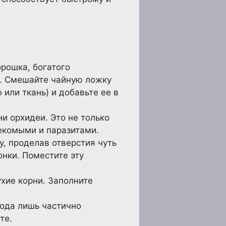
орошка, богатого
й. Смешайте чайную ложку
или ткань) и добавьте ее в
ни орхидеи. Это не только
секомыми и паразитами.
у, проделав отверстия чуть
онки. Поместите эту
ухие корни. Заполните
вода лишь частично
те.