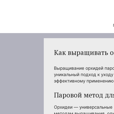
Перейти
к
содержимому
Как выращивать 
Выращивание орхидей паро
уникальный подход к уходу
эффективному применению 
Паровой метод дл
Орхидеи — универсальные 
методам выращивания, одни