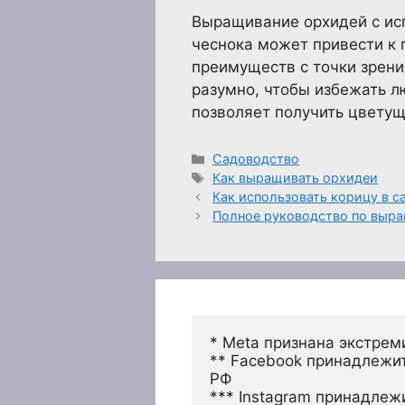
Выращивание орхидей с ис
чеснока может привести к 
преимуществ с точки зрени
разумно, чтобы избежать л
позволяет получить цветущ
Рубрики
Садоводство
Метки
Как выращивать орхидеи
Как использовать корицу в с
Полное руководство по выр
* Meta признана экстрем
** Facebook принадлежит
РФ
*** Instagram принадлеж