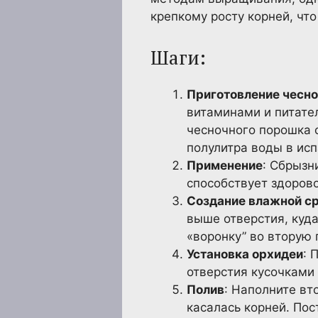
крепкому росту корней, чт
Шаги:
Приготовление чесно
витаминами и питате
чесночного порошка с
полулитра воды в исп
Применение
: Сбрызн
способствует здорово
Создание влажной с
выше отверстия, куда
«воронку” во вторую 
Установка орхидеи
: 
отверстия кусочками
Полив
: Наполните вт
касалась корней. Пос