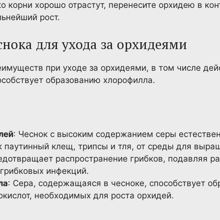
ько корни хорошо отрастут, перенесите орхидею в ко
льнейший рост.
снока для ухода за орхидеями
имуществ при уходе за орхидеями, в том числе дейс
особствует образованию хлорофилла.
лей
: Чеснок с высоким содержанием серы естестве
к паутинный клещ, трипсы и тля, от среды для выра
редотвращает распространение грибков, подавляя р
грибковых инфекций.
ла
: Сера, содержащаяся в чесноке, способствует о
окислот, необходимых для роста орхидей.