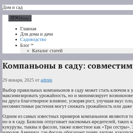
Перейти
Дом и сад
к
содержимому
Меню
Главная
Для дома и дачи
Садоводство
Блог
Каталог статей
Компаньоны в саду: совмести
29 января, 2025
от
admin
Выбор правильных компаньонов в саду может стать ключом к у
максимизировать урожайность, но и минимизирует возникнове
на друга благотворное влияние, ускоряя рост, улучшая вкус п
несовместимые растения могут снижать урожайность или даже
Одним из самых известных примеров компаньонов являются том
но и в саду. Базилик отпугивает насекомых-вредителей, таких
кукурузы, тыквы и фасоли, также известное как «Три сестры»
народов Америки, где фасоль обогащает почву азотом, кукуруз