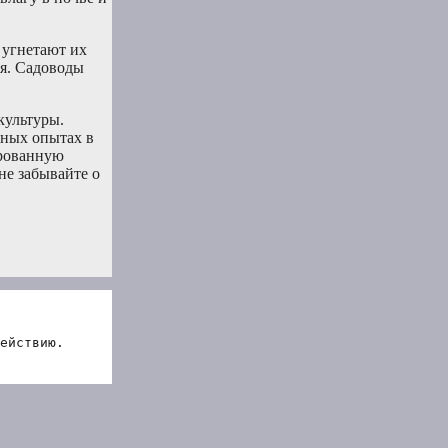
к угнетают их
ля. Садоводы
культуры.
чных опытах в
ированную
не забывайте о
ействию.