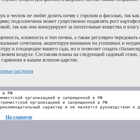
лук и чеснок не любят делить почву с горохом и фасолью, так ка
дями; подсолнечник может существенно подавлять рост картофе
кой, так как они конкурируют за питательные вещества и влагу.
нность, влажность и тип почвы, а также регулярно чередовать 
кальные сочетания, акцентируя внимание на успешных и неуда
ктуру и плодородие вашего сада, но и позволит создать сбаланс
свежем воздухе. Составляя планы на следующий садовый сезон, 
ь гармонии в вашем зеленом царстве.
тимые растения
 в РФ
емистской организацией и запрещенной в РФ
тремистской организацией и запрещенной в РФ 
рекомендательный характер и не является руководством к д
На главную