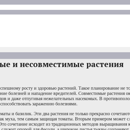
мые и несовместимые растения
спешному росту и здоровью растений. Такое планирование не т
ние болезней и нападение вредителей. Совместимые растения о
лодов и даже отпугивая нежелательных насекомых. В противополо
 способствовать заражению болезнями.
аты и базилик. Эти два растения не только прекрасно сочетают
 как муха, тем самым защищая томаты. Вторым примером может с
. Это сочетание исходит из традиционных методов выращивания
а служит опорой для фасоли, а широкие листья тыквы сохраняют 