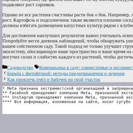
подавляют рост сорняков.
Однако не все растения счастливы расти бок о бок. Например, 
рост. Картофель и подсолнечник также являются плохими сосе
должны избегать размещения капустных культур рядом с клубни
Для достижения наилучших результатов важно учитывать освеще
Попробуйте вести дневник наблюдений, чтобы обнаружить уни
вашем собственном саду. Такой подход не только улучшит стру
экосистему, обогащающую ваше пространство и ваше время на 
могучих силах и слабостях каждого из растений, чтобы достич
Рубрики
Метки
Садоводство
Компаньоны в саду: совместимые и несовмес
Борьба с фитофторой: методы предотвращения и лечения
Как привлечь пчёл и бабочек на свой участок
* Meta признана экстремистской организацией и запрещена
** Facebook принадлежит компании Meta, признанной экстр
*** Instagram принадлежит компании Meta, признанной экс
**** Вся информация, изложенная на сайте, носит сугубо 