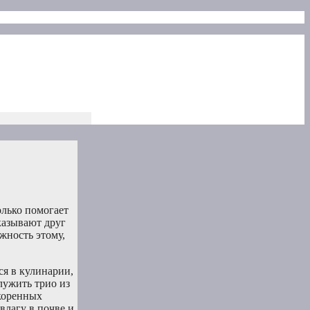
олько помогает
казывают друг
жность этому,
ся в кулинарии,
лужить трио из
 коренных
влагу в почве и