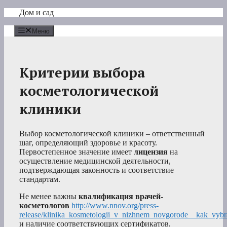
Перейти
Дом и сад
к
содержимому
Меню
Критерии выбора
косметологической
клиники
Выбор косметологической клиники – ответственный
шаг, определяющий здоровье и красоту.
Первостепенное значение имеет
лицензия
на
осуществление медицинской деятельности,
подтверждающая законность и соответствие
стандартам.
Не менее важны
квалификация врачей-
косметологов
http://www.nnov.org/press-
release/klinika_kosmetologii_v_nizhnem_novgorode__kak_vybr
и наличие соответствующих сертификатов,