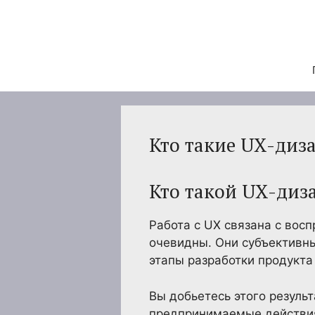
Перейти
к
содержимому
Кто такие UX-диз
Кто такой UX-диз
Работа с UX связана с вос
очевидны. Они субъективны
этапы разработки продукта
Вы добьетесь этого резуль
предпринимаемые действия.