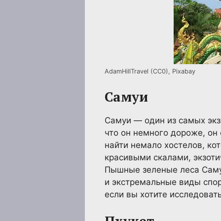
AdamHillTravel (CC0), Pixabay
Самуи
Самуи — один из самых экз
что он немного дороже, он
найти немало хостелов, к
красивыми скалами, экзот
Пышные зеленые леса Саму
и экстремальные виды спор
если вы хотите исследоват