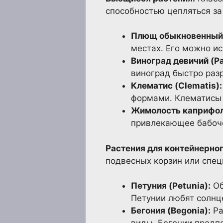
способностью цепляться за
Плющ обыкновенный (
местах. Его можно ис
Виноград девичий (Pa
виноград быстро разр
Клематис (Clematis):
формами. Клематисы 
Жимолость каприфоль 
привлекающее бабоче
Растения для контейнерног
подвесных корзин или спец
Петуния (Petunia):
Об
Петунии любят солнц
Бегония (Begonia):
Ра