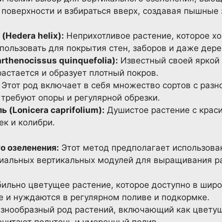
 поверхности и взбираться вверх, создавая пышные
Hedera helix):
Неприхотливое растение, которое хо
пользовать для покрытия стен, заборов и даже дере
rthenocissus quinquefolia):
Известный своей яркой 
астается и образует плотный покров.
Этот род включает в себя множество сортов с раз
требуют опоры и регулярной обрезки.
(Lonicera caprifolium):
Душистое растение с крас
к и колибри.
о озеленения:
Этот метод предполагает использова
иальных вертикальных модулей для выращивания ра
ильно цветущее растение, которое доступно в широ
е и нуждаются в регулярном поливе и подкормке.
знообразный род растений, включающий как цветущ