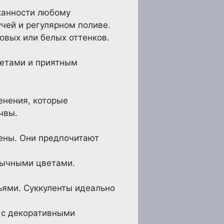
канности любому
чей и регулярном поливе.
овых или белых оттенков.
ветами и приятным
енения, которые
чвы.
тены. Они предпочитают
бычными цветами.
ьями. Суккуленты идеально
 с декоративными