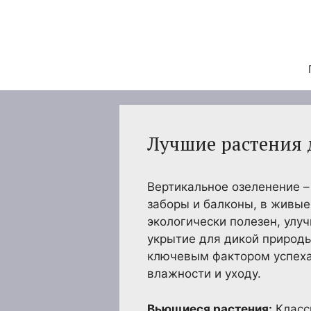
Перейти
к
содержимому
Лучшие растения 
Вертикальное озеленение –
заборы и балконы, в живые,
экологически полезен, улу
укрытие для дикой природы
ключевым фактором успеха
влажности и уходу.
Вьющиеся растения:
Класс