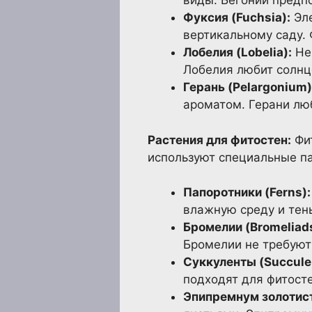
виды. Бегонии предп
Фуксия (Fuchsia):
Эле
вертикальному саду.
Лобелия (Lobelia):
Неж
Лобелия любит солнц
Герань (Pelargonium)
ароматом. Герани люб
Растения для фитостен:
Фит
используют специальные п
Папоротники (Ferns):
влажную среду и тень
Бромелии (Bromeliads
Бромелии не требуют 
Суккуленты (Succule
подходят для фитосте
Эпипремнум золотис