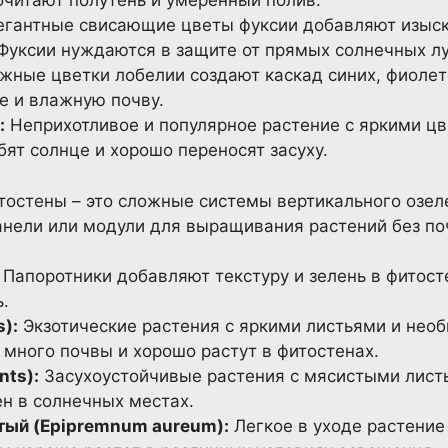
очитают полутень и умеренный полив.
гантные свисающие цветы фуксии добавляют изыс
 Фуксии нуждаются в защите от прямых солнечных лу
ные цветки лобелии создают каскад синих, фиолет
е и влажную почву.
:
Неприхотливое и популярное растение с яркими ц
ят солнце и хорошо переносят засуху.
остены – это сложные системы вертикального озел
анели или модули для выращивания растений без по
Папоротники добавляют текстуру и зелень в фитос
.
):
Экзотические растения с яркими листьями и нео
много почвы и хорошо растут в фитостенах.
nts):
Засухоустойчивые растения с мясистыми лист
н в солнечных местах.
тый (Epipremnum aureum):
Легкое в уходе растение