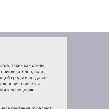
тей, таких как стены,
 привлекателен, но и
ющей среды и создавая
зеленения является
ния к освещению,
щиеся растения обладают