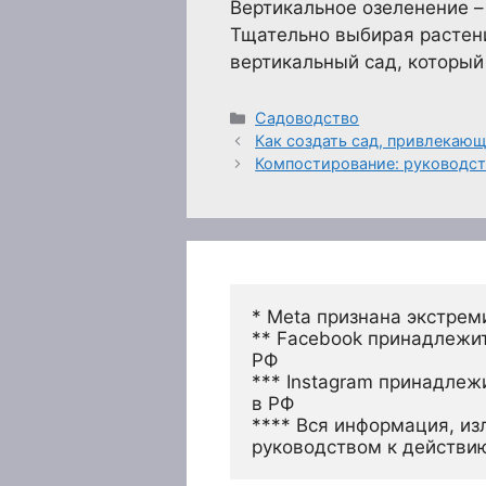
Вертикальное озеленение –
Тщательно выбирая растен
вертикальный сад, который
Рубрики
Садоводство
Как создать сад, привлекаю
Компостирование: руководс
* Meta признана экстрем
** Facebook принадлежит
РФ
*** Instagram принадлеж
в РФ 
**** Вся информация, из
руководством к действи