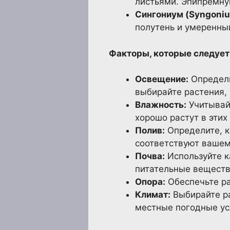
листьями. Эпипремну
Сингониум (Syngoniu
полутень и умеренны
Факторы, которые следует
Освещение:
Определи
выбирайте растения,
Влажность:
Учитывай
хорошо растут в этих
Полив:
Определите, к
соответствуют вашем
Почва:
Используйте к
питательные веществ
Опора:
Обеспечьте ра
Климат:
Выбирайте ра
местные погодные ус