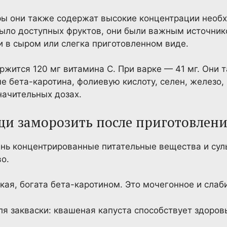
ры они также содержат высокие концентрации необ
было доступных фруктов, они были важным источник
и в сыром или слегка приготовленном виде.
ержится 120 мг витамина С. При варке — 41 мг. Они
е бета-каротина, фолиевую кислоту, селен, железо, 
начительных дозах.
и заморозить после приготовлен
ень концентрированные питательные вещества и су
о.
дкая, богата бета-каротином. Это мочегонное и слаб
для закваски: квашеная капуста способствует здоро