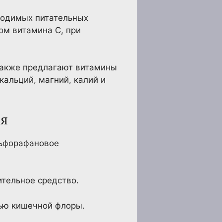
ходимых питательных
ом витамина С, при
 также предлагают витамины
кальций, магний, калий и
ия
льфорафановое
ительное средство.
вью кишечной флоры.