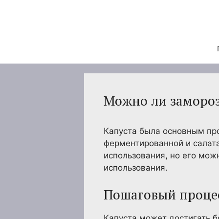
Перейти
к
содержимому
Можно ли замороз
Капуста была основным про
ферментированной и салата
использования, но его мож
использования.
Пошаговый процес
Капуста может достигать б