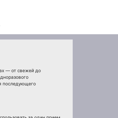
ах — от свежей до
одноразового
ля последующего
спользовать за один прием