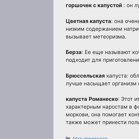
горшочек с капустой
: он 
Цветная капуста
: она оче
низким содержанием натрия
вызывает метеоризма.
Берза
: Ее еще называют ко
подходит для приготовлени
Брюссельская
капуста: об
лучше насыщает организм 
капуста
Романеско
: Этот 
характерным наростам в фо
моркови, она помогает кон
также может принести поль
Рубрики
Мир переводов