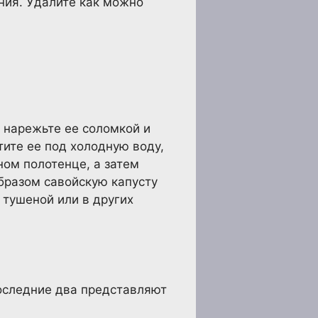
ния. Удалите как можно
, нарежьте ее соломкой и
тите ее под холодную воду,
ном полотенце, а затем
бразом савойскую капусту
 тушеной или в других
оследние два представляют