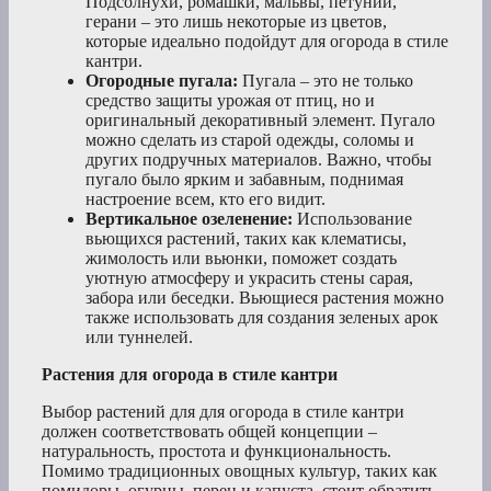
Подсолнухи, ромашки, мальвы, петунии,
герани – это лишь некоторые из цветов,
которые идеально подойдут для огорода в стиле
кантри.
Огородные пугала:
Пугала – это не только
средство защиты урожая от птиц, но и
оригинальный декоративный элемент. Пугало
можно сделать из старой одежды, соломы и
других подручных материалов. Важно, чтобы
пугало было ярким и забавным, поднимая
настроение всем, кто его видит.
Вертикальное озеленение:
Использование
вьющихся растений, таких как клематисы,
жимолость или вьюнки, поможет создать
уютную атмосферу и украсить стены сарая,
забора или беседки. Вьющиеся растения можно
также использовать для создания зеленых арок
или туннелей.
Растения для огорода в стиле кантри
Выбор растений для для огорода в стиле кантри
должен соответствовать общей концепции –
натуральность, простота и функциональность.
Помимо традиционных овощных культур, таких как
помидоры, огурцы, перец и капуста, стоит обратить