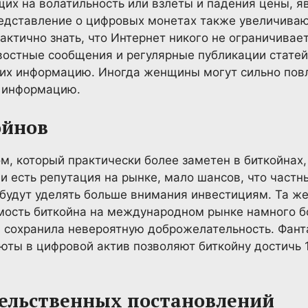
их на волатильность или взлеты и падения цены, я
редставление о цифровых монетах также увеличива
актично знать, что Интернет никого не ограничивает
востные сообщения и регулярные публикации стате
 их информацию. Иногда женщины могут сильно повли
 информацию.
ойнов
 который практически более заметен в биткойнах, 
ии есть репутация на рынке, мало шансов, что част
будут уделять больше внимания инвестициям. Та ж
имость биткойна на международном рынке намного б
 сохранила невероятную доброжелательность. Фанта
ты в цифровой актив позволяют биткойну достичь 
ельственных постановлений