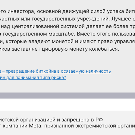
го инвестора, основной движущей силой успеха бит
 частных или государственных учреждений. Лучшее 
 над централизованной системой делает ее более т
в государственном масштабе. Вместо этого пользов
 которые владеют монетой и имеют право управлят
иков заставляет цифровую монету колебаться.
е – превращение биткойна в осязаемую наличность
йн для понимания типа риска?
истской организацией и запрещена в РФ
 компании Meta, признанной экстремистской органи