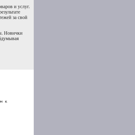
варов и услуг.
результате
тежей за свой
ы. Новички
обдумывая
м к 