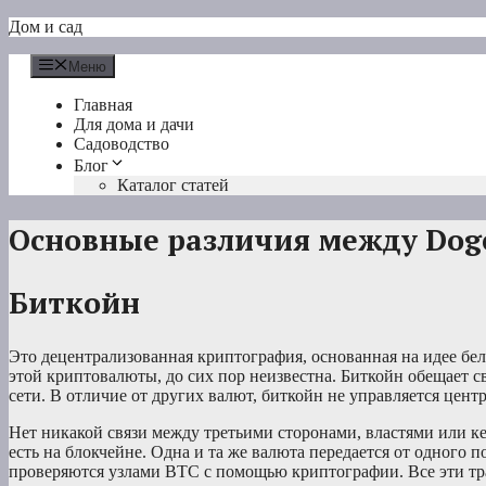
Перейти
Дом и сад
к
содержимому
Меню
Главная
Для дома и дачи
Садоводство
Блог
Каталог статей
Основные различия между Dog
Биткойн
Это децентрализованная криптография, основанная на идее бел
этой криптовалюты, до сих пор неизвестна. Биткойн обещает с
сети. В отличие от других валют, биткойн не управляется цен
Нет никакой связи между третьими сторонами, властями или кем
есть на блокчейне. Одна и та же валюта передается от одного п
проверяются узлами BTC с помощью криптографии. Все эти тран