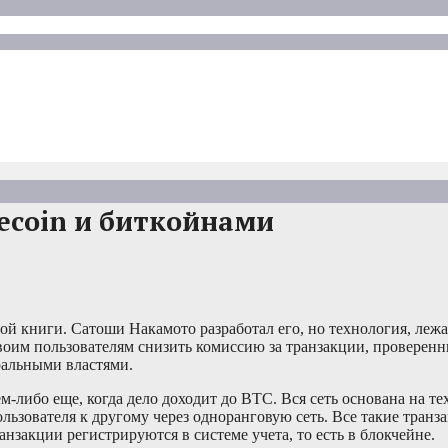
ecoin и биткойнами
ой книги. Сатоши Накамото разработал его, но технология, леж
воим пользователям снизить комиссию за транзакции, проверенн
тральными властями.
-либо еще, когда дело доходит до BTC. Вся сеть основана на те
ользователя к другому через одноранговую сеть. Все такие транз
закции регистрируются в системе учета, то есть в блокчейне.