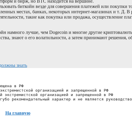
атформ и бирж, но BTC находится на вершине.
ользовать биткойн везде для совершения платежей или покупки то
енных местах, банках, некоторых интернет-магазинах и т. Д. В 
тельности, такие как покупка или продажа, осуществление пла
койн намного лучше, чем Dogecoin и многие другие криптовалют
ства, знают о его волатильности, а затем принимают решения, 
 должны знать
ещена в РФ
экстремистской организацией и запрещенной в РФ
й экстремистской организацией и запрещенной в РФ 
губо рекомендательный характер и не является руководство
На главную