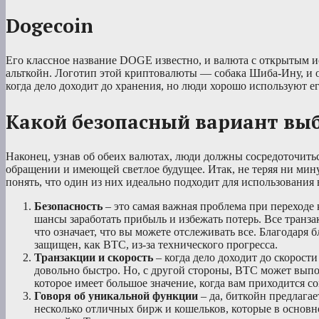
Dogecoin
Его классное название DOGE известно, и валюта с открытым и
альткойн. Логотип этой криптовалюты — собака Шиба-Ину, и о
когда дело доходит до хранения, но люди хорошо используют е
Какой безопасный вариант вы
Наконец, узнав об обеих валютах, люди должны сосредоточитьс
обращении и имеющей светлое будущее. Итак, не теряя ни мин
понять, что один из них идеально подходит для использования 
Безопасность
– это самая важная проблема при переходе
шансы заработать прибыль и избежать потерь. Все тран
что означает, что вы можете отслеживать все. Благодаря 
защищен, как BTC, из-за технического прогресса.
Транзакции и скорость
– когда дело доходит до скорост
довольно быстро. Но, с другой стороны, BTC может выпол
которое имеет большое значение, когда вам приходится с
Говоря об уникальной функции
– да, биткойн предлага
несколько отличных бирж и кошельков, которые в основн