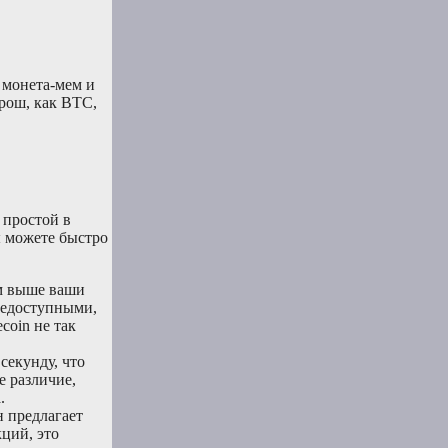
 монета-мем и
рош, как BTC,
 простой в
ы можете быстро
ем выше ваши
щедоступными,
coin не так
секунду, что
е различие,
.
н предлагает
ций, это