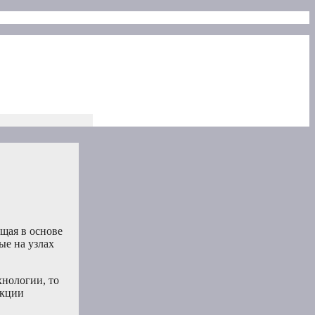
ащая в основе
ые на узлах
хнологии, то
акции