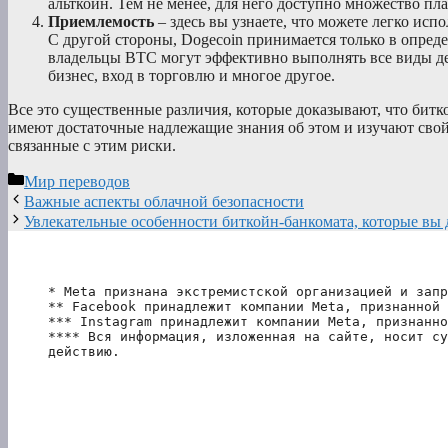
альткойн. Тем не менее, для него доступно множество пл
Приемлемость
– здесь вы узнаете, что можете легко исп
С другой стороны, Dogecoin принимается только в определ
владельцы BTC могут эффективно выполнять все виды дея
бизнес, вход в торговлю и многое другое.
Все это существенные различия, которые доказывают, что бит
имеют достаточные надлежащие знания об этом и изучают свой
связанные с этим риски.
Рубрики
Мир переводов
Важные аспекты облачной безопасности
Увлекательные особенности биткойн-банкомата, которые вы
* Meta признана экстремистской организацией и запр
** Facebook принадлежит компании Meta, признанной 
*** Instagram принадлежит компании Meta, признанно
**** Вся информация, изложенная на сайте, носит су
действию.