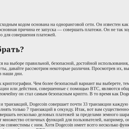
сходным кодом основана на одноранговой сети. Он известен как
сновная причина ее запуска — совершать платежи. Он не так хо
го для совершения платежей.
брать?
я на выборе правильной, безопасной, достойной использования,
уты, давайте рассмотрим некоторые различия. Просмотрев их, в
в наши дни.
 к криптографии. Чем более безопасный вариант вы выберете, т
закции или действия, совершенные с помощью BTC, являются об
блокчейну он стал самым безопасным крипто. В то время как Doge
и и транзакций, Dogecoin совершает почти 33 транзакции каждую 
нять только 7 транзакций в секунду. Итак, вот вам существенно
овершать несколько деловых платежей за пределами земного шара
ет множество отличных функций для пользователей, например, о
ом совместимы с ним. Хотя Dogecoin имеет всего несколько функ