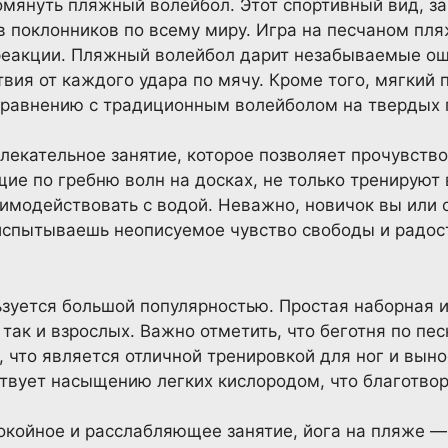
мянуть пляжный волейбол. Этот спортивный вид, з
 поклонников по всему миру. Игра на песчаном пля
реакции. Пляжный волейбол дарит незабываемые о
ия от каждого удара по мячу. Кроме того, мягкий 
сравнению с традиционным волейболом на твердых 
лекательное занятие, которое позволяет прочувств
щие по гребню волн на досках, не только тренируют
аимодействовать с водой. Неважно, новичок вы или
 испытываешь неописуемое чувство свободы и радост
зуется большой популярностью. Простая наборная 
 так и взрослых. Важно отметить, что беготня по пе
 что является отличной тренировкой для ног и выно
твует насыщению легких кислородом, что благотвор
покойное и расслабляющее занятие, йога на пляже 