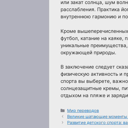
или закат солнца, шум вол
расслабления. Практика йог
внутреннюю гармонию и по
Кроме вышеперечисленных 
футбол, катание на каяке,
уникальные преимущества,
окружающей природы.
В заключение следует сказ
физическую активность и п
спорта вы выберете, важно
солнцезащитные кремы, пит
отдыхом на пляже и зарядит
Рубрики
Мир переводов
Великие шатающие моменты 
Развитие детского спорта: в