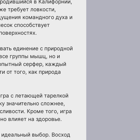
ародившийся в Калифорнии,
же требует ловкости,
щущения командного духа и
песок способствует
поверхностях.
овать единение с природной
 все группы мышц, но и
 опытный серфер, каждый
и от того, как природа
игра с летающей тарелкой
ску значительно сложнее,
сливости. Кроме того, игра
но влияет на здоровье.
— идеальный выбор. Восход