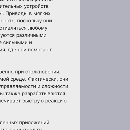
нительных устройств
ы. Приводы в мягких
ность, поскольку они
ротивляться любому
зуются различными
ее сильными и
ия, где они помогают
бенно при столкновении,
мой среде. Фактически, они
 управляемости и сложности
ды также разрабатываются
спечивает быструю реакцию
шленных приложений
гут представлять