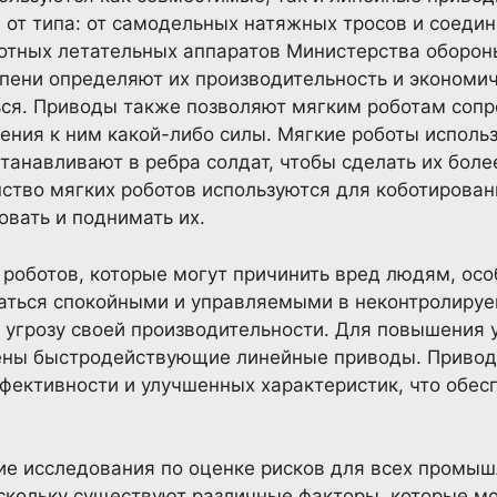
 от типа: от самодельных натяжных тросов и соеди
илотных летательных аппаратов Министерства оборон
епени определяют их производительность и экономич
ься. Приводы также позволяют мягким роботам соп
ения к ним какой-либо силы. Мягкие роботы исполь
станавливают в ребра солдат, чтобы сделать их бол
тво мягких роботов используются для коботирован
овать и поднимать их.
 роботов, которые могут причинить вред людям, осо
аться спокойными и управляемыми в неконтролируе
д угрозу своей производительности. Для повышения
лены быстродействующие линейные приводы. Приво
фективности и улучшенных характеристик, что обе
е исследования по оценке рисков для всех промы
скольку существуют различные факторы, которые мо