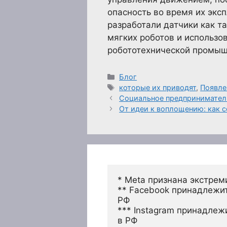
опасность во время их экс
разработали датчики как т
мягких роботов и использ
робототехнической промыш
Рубрики
Блог
Метки
которые их приводят
,
Появле
Социальное предприниматель
От идеи к воплощению: как 
* Meta признана экстрем
** Facebook принадлежит
РФ
*** Instagram принадлеж
в РФ 