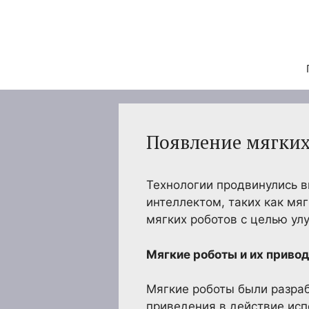
Перейти
к
содержимому
Появление мягких
Технологии продвинулись 
интеллектом, таких как мя
мягких роботов с целью ул
Мягкие роботы и их приво
Мягкие роботы были разраб
приведения в действие исп