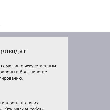
приводят
ных машин с искусственным
новлены в большинстве
агированию.
ивности, и для их
ы. Эти мягкие роботы