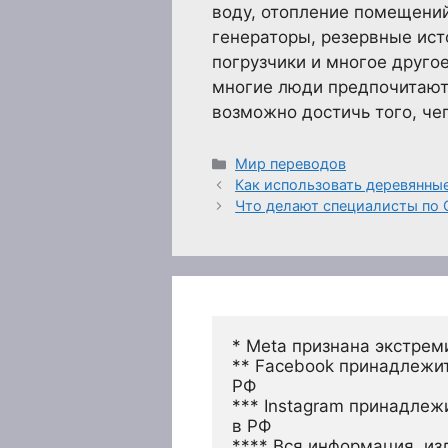
воду, отопление помещений
генераторы, резервные ист
погрузчики и многое друго
многие люди предпочитают 
возможно достичь того, че
Рубрики
Мир переводов
Как использовать деревянны
Что делают специалисты по 
* Meta признана экстрем
** Facebook принадлежит
РФ
*** Instagram принадлеж
в РФ 
**** Вся информация, из