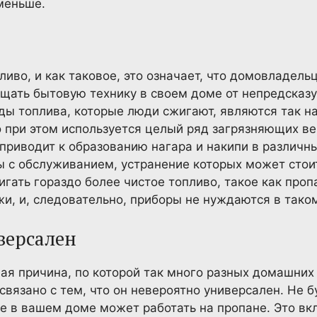
меньше.
ливо, и как таковое, это означает, что домовладель
ищать бытовую технику в своем доме от непредсказ
ды топлива, которые люди сжигают, являются так 
то при этом используется целый ряд загрязняющих ве
, приводит к образованию нагара и накипи в различн
 с обслуживанием, устранение которых может стоит
гать гораздо более чистое топливо, такое как проп
жи, и, следовательно, приборы не нуждаются в так
версален
я причина, по которой так много разных домашних
 связано с тем, что он невероятно универсален. Не
все в вашем доме может работать на пропане. Это вк