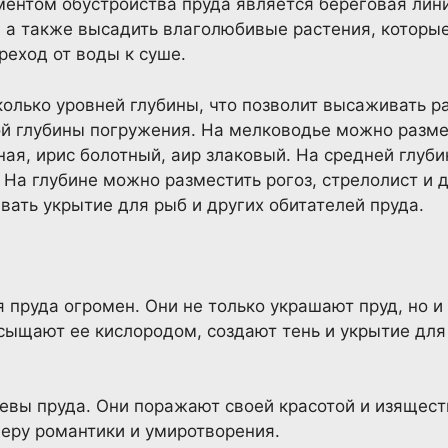
ментом обустройства пруда является береговая лин
, а также высадить влаголюбивые растения, которые
реход от воды к суше.
колько уровней глубины, что позволит высаживать 
й глубины погружения. На мелководье можно разме
ная, ирис болотный, аир злаковый. На средней глуб
 На глубине можно разместить рогоз, стрелолист и 
вать укрытие для рыб и других обитателей пруда.
 пруда огромен. Они не только украшают пруд, но 
сыщают ее кислородом, создают тень и укрытие для
евы пруда. Они поражают своей красотой и изящест
еру романтики и умиротворения.