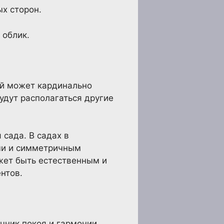
ых сторон.
 облик.
ый может кардинально
удут располагаться другие
 сада. В садах в
ями и симметричным
жет быть естественным и
нтов.
очник покоя и гармонии,