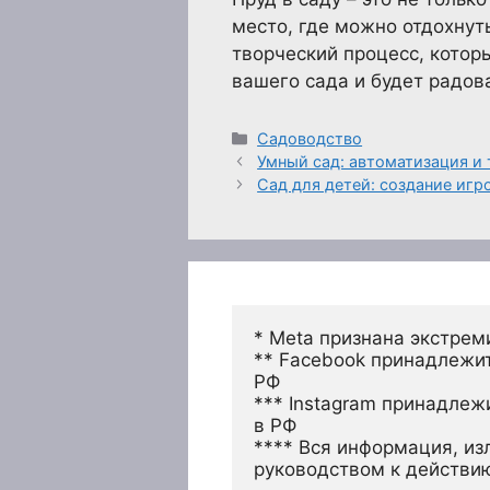
место, где можно отдохнуть
творческий процесс, которы
вашего сада и будет радова
Рубрики
Садоводство
Умный сад: автоматизация и
Сад для детей: создание игр
* Meta признана экстрем
** Facebook принадлежит
РФ
*** Instagram принадлеж
в РФ 
**** Вся информация, из
руководством к действи