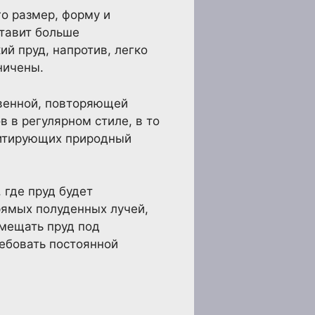
о размер, форму и
ставит больше
й пруд, напротив, легко
ничены.
твенной, повторяющей
 в регулярном стиле, в то
митирующих природный
 где пруд будет
рямых полуденных лучей,
змещать пруд под
ребовать постоянной