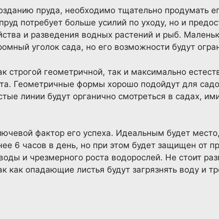
озданию пруда, необходимо тщательно продумать ег
руд потребует больше усилий по уходу, но и предо
ства и разведения водных растений и рыб. Маленьки
омный уголок сада, но его возможности будут огра
к строгой геометричной, так и максимально естес
а. Геометричные формы хорошо подойдут для садов
стые линии будут органично смотреться в садах, и
ючевой фактор его успеха. Идеальным будет место,
ее 6 часов в день, но при этом будет защищен от п
воды и чрезмерного роста водорослей. Не стоит ра
к как опадающие листья будут загрязнять воду и т