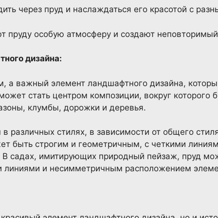
ить через пруд и наслаждаться его красотой с разн
т пруду особую атмосферу и создают неповторимый
тного дизайна:
ем, а важный элемент ландшафтного дизайна, котор
 может стать центром композиции, вокруг которого б
газоны, клумбы, дорожки и деревья.
в различных стилях, в зависимости от общего стиля
жет быть строгим и геометричным, с четкими лини
 В садах, имитирующих природный пейзаж, пруд мо
и линиями и несимметричным расположением элеме
о красивый элемент ландшафтного дизайна, но и ист