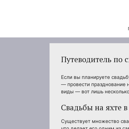
Перейти
к
содержимому
Путеводитель по 
Если вы планируете свадьб
— провести празднование н
виды — вот лишь несколько
Свадьбы на яхте 
Существует множество свад
что делает его одним из с