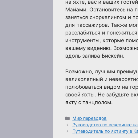
на яхте, вас и ваших гост
Майами. Остановитесь на п
заняться сноркелингом и 
для пассажиров. Также мог
расслабиться и понежиться 
инструменты, которые помо
вашему видению. Возможно
вдоль залива Бискейн.
Возможно, лучшим преимуще
великолепный и невероятно
полюбоваться видом на гор
своей яхты. Не забудьте в
яхту с танцполом.
Рубрики
Мир переводов
Руководство по вечеринке н
Путеводитель по яхтингу в К