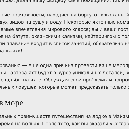
нсом, делая вашу свадьбу как в помещении, так и н
вые возможности, находясь на борту, от изысканной
ух видов на сушу и воду. Некоторые яхтенные кома
емые впечатления мирового класса; вы и ваши гос
 на батуте, океанскими каяками, кейтерингом с по
и плавание входит в список занятий, обязательно н
пальники!
ированию — еще одна причина провести ваше мероп
бы чартера яхт будет в курсе уникальных деталей, 
 свадьбы на яхте. Обсуждая свои проблемы и вопро
льных ловушек, которые может предсказать только 
в море
ельных преимуществ путешествия на лодке в Майам
время на волнах. После того, как вы сказали «Согла