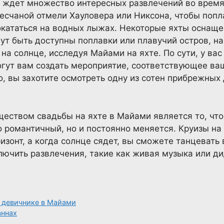
ей ждет множество интересных развлечений во время
есчаной отмели Хауловера или Никсона, чтобы попл
покататься на водных лыжах. Некоторые яхты осна
ут быть доступны поплавки или плавучий остров, н
на солнце, исследуя Майами на яхте. По сути, у вас
гут вам создать мероприятие, соответствующее ваш
, вы захотите осмотреть одну из сотен прибрежных
ством свадьбы на яхте в Майами является то, что
 романтичный, но и постоянно меняется. Круизы на
изонт, а когда солнце сядет, вы сможете танцевать 
ключить развлечения, такие как живая музыка или д
а девичнике в Майами
аннах