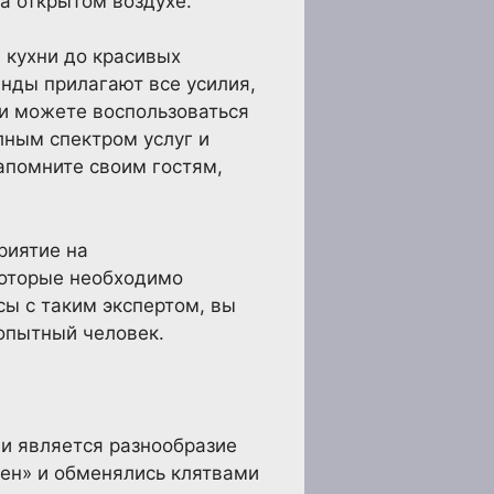
а открытом воздухе.
 кухни до красивых
нды прилагают все усилия,
ти можете воспользоваться
лным спектром услуг и
апомните своим гостям,
риятие на
которые необходимо
сы с таким экспертом, вы
опытный человек.
и является разнообразие
сен» и обменялись клятвами