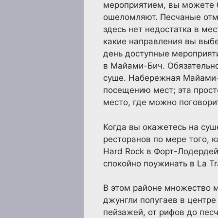
мероприятием, вы можете б
ошеломляют. Песчаные отм
здесь нет недостатка в мес
какие направления вы выб
день доступные мероприяти
в Майами-Бич. Обязательно
суше. Набережная Майами-Б
посещению мест; эта прос
место, где можно поговори
Когда вы окажетесь на суш
ресторанов по мере того, 
Hard Rock в Форт-Лодердей
спокойно поужинать в La Tra
В этом районе множество м
джунгли попугаев в центр
пейзажей, от рифов до пес