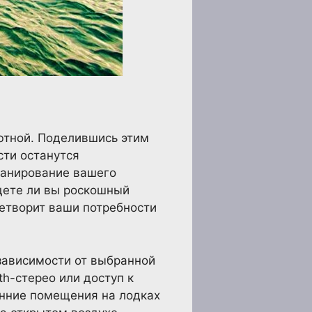
ютной. Поделившись этим
сти останутся
планирование вашего
щете ли вы роскошный
етворит ваши потребности
зависимости от выбранной
th-стерео или доступ к
енние помещения на лодках