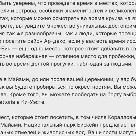
ыть уверены, что проведете время в местах, котор
ели и острова, особняки знаменитостей и великол
тах, которые можно осмотреть во время круиза на я
ерете, вы увидите множество уникальных достоприм
я так же разнообразны, как и люди, которые посе
 посетите район Ар-деко, если у вас есть время ис
ич — еще одно место, которое стоит добавить в св
торная набережная — отличное место для пробежки,
ть во время долгой прогулки, наблюдая за людьми.
е в Майами, до или после вашей церемонии, у вас 
как вы будете пробираться по окрестностям. Вы може
ле. Кроме того, вы можете пообедать на борту выбр
ttoria в Ки-Уэсте.
ест, которые стоит посетить, в том числе Кораллов
е Майами. Национальный парк Бискейн предлагает 
чаных отмелей и живописных вод. Ваши гости могут