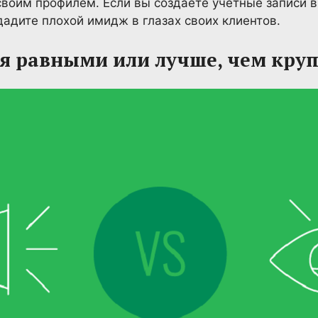
воим профилем. Если вы создаете учетные записи в
дадите плохой имидж в глазах своих клиентов.
бя равными или лучше, чем кру