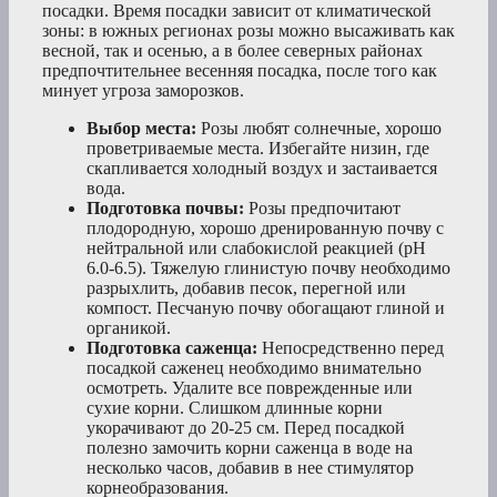
посадки. Время посадки зависит от климатической
зоны: в южных регионах розы можно высаживать как
весной, так и осенью, а в более северных районах
предпочтительнее весенняя посадка, после того как
минует угроза заморозков.
Выбор места:
Розы любят солнечные, хорошо
проветриваемые места. Избегайте низин, где
скапливается холодный воздух и застаивается
вода.
Подготовка почвы:
Розы предпочитают
плодородную, хорошо дренированную почву с
нейтральной или слабокислой реакцией (pH
6.0-6.5). Тяжелую глинистую почву необходимо
разрыхлить, добавив песок, перегной или
компост. Песчаную почву обогащают глиной и
органикой.
Подготовка саженца:
Непосредственно перед
посадкой саженец необходимо внимательно
осмотреть. Удалите все поврежденные или
сухие корни. Слишком длинные корни
укорачивают до 20-25 см. Перед посадкой
полезно замочить корни саженца в воде на
несколько часов, добавив в нее стимулятор
корнеобразования.