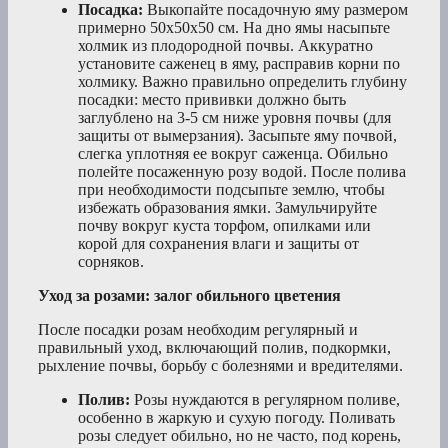
Посадка:
Выкопайте посадочную яму размером
примерно 50х50х50 см. На дно ямы насыпьте
холмик из плодородной почвы. Аккуратно
установите саженец в яму, расправив корни по
холмику. Важно правильно определить глубину
посадки: место прививки должно быть
заглублено на 3-5 см ниже уровня почвы (для
защиты от вымерзания). Засыпьте яму почвой,
слегка уплотняя ее вокруг саженца. Обильно
полейте посаженную розу водой. После полива
при необходимости подсыпьте землю, чтобы
избежать образования ямки. Замульчируйте
почву вокруг куста торфом, опилками или
корой для сохранения влаги и защиты от
сорняков.
Уход за розами: залог обильного цветения
После посадки розам необходим регулярный и
правильный уход, включающий полив, подкормки,
рыхление почвы, борьбу с болезнями и вредителями.
Полив:
Розы нуждаются в регулярном поливе,
особенно в жаркую и сухую погоду. Поливать
розы следует обильно, но не часто, под корень,