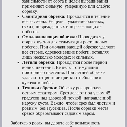
зависимости от сорта и целей выращивания
применяют сильную, умеренную или слабую
обрезку.
Санитарная обрезка:
Проводится в течение
всего сезона. Ее цель – удаление больных,
сухих, поврежденных и пересекающихся
побегов.
Омолаживающая обрезка:
Проводится у
старых кустов для стимуляции роста новых
побегов. При омолаживающей обрезке удаляют
все старые, одревесневшие побеги, оставляя
лишь несколько молодых и сильных.
Летняя обрезка:
Проводится после первой
волны цветения. Ее цель – стимуляция
повторного цветения. При летней обрезке
удаляют отцветшие цветки с небольшим
кусочком побега.
Техника обрезки:
Обрезку роз проводят
острым секатором. Срез делают под углом 45
градусов над здоровой почкой, направленной
наружу куста. Важно, чтобы срез был чистым и
ровным, без заусенцев. После обрезки места
срезов обрабатывают садовым варом.
Заботясь о розах, вы дарите себе возможность