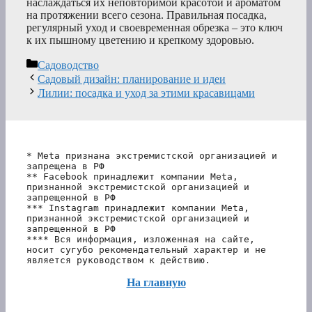
наслаждаться их неповторимой красотой и ароматом
на протяжении всего сезона. Правильная посадка,
регулярный уход и своевременная обрезка – это ключ
к их пышному цветению и крепкому здоровью.
Рубрики
Садоводство
Садовый дизайн: планирование и идеи
Лилии: посадка и уход за этими красавицами
* Meta признана экстремистской организацией и 
запрещена в РФ
** Facebook принадлежит компании Meta, 
признанной экстремистской организацией и 
запрещенной в РФ
*** Instagram принадлежит компании Meta, 
признанной экстремистской организацией и 
запрещенной в РФ 
**** Вся информация, изложенная на сайте, 
носит сугубо рекомендательный характер и не 
является руководством к действию.
На главную