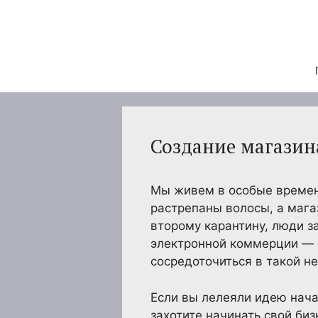
Перейти
к
содержимому
Создание магазин
Мы живем в особые времена
растрепаны волосы, а мага
второму карантину, люди з
электронной коммерции — о
сосредоточиться в такой н
Если вы лелеяли идею нача
захотите начинать свой би