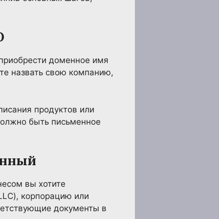
O
т приобрести доменное имя
ите назвать свою компанию,
писания продуктов или
 должно быть письменное
енный
несом вы хотите
LLC), корпорацию или
тветствующие документы в