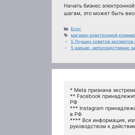
Начать бизнес электронной
шагам, это может быть вес
Рубрики
Блог
Метки
магазин электронной комме
5 Лучших советов экспертов
5 карьер, непосредственно з
* Meta признана экстрем
** Facebook принадлежит
РФ
*** Instagram принадлеж
в РФ 
**** Вся информация, из
руководством к действи