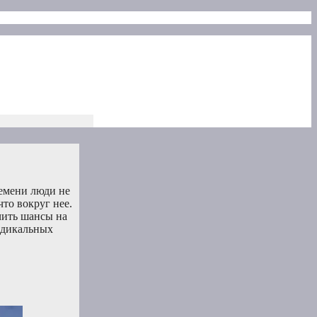
емени люди не
то вокруг нее.
чить шансы на
адикальных