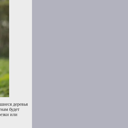
сшиеся деревья
унам будет
резки или