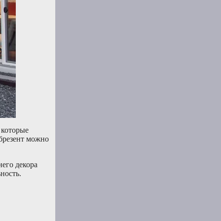
 которые
 брезент можно
него декора
ность.