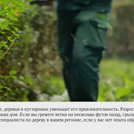
, деревья и кустарники уменьшат его привлекательность. Разро
аш дом. Если вы срежете ветки на несколько футов назад, грыз
пециалиста по дереву в вашем регионе, если у вас нет опыта об