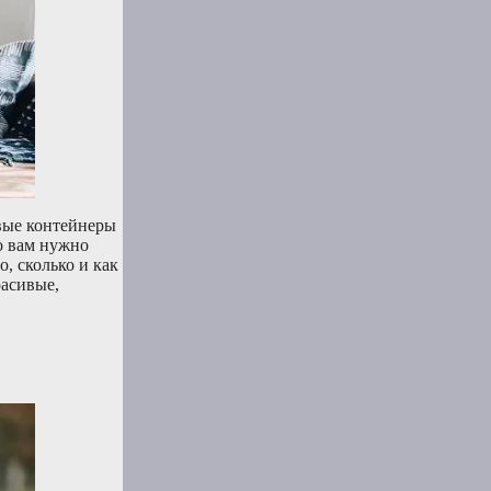
овые контейнеры
то вам нужно
, сколько и как
расивые,