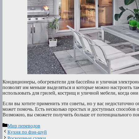
Кондиционеры, обогреватели для бассейна и уличная электрони
позволят им меньше выделяться и которые можно настроить т
использовать для грилей, кострищ и уличной мебели, когда они
Если вы хотите применить эти советы, но у вас недостаточно
может помочь. Есть несколько простых и доступных способов 
Возможно, вы сможете получить больше от потенциального по
Рубрики
Мир переводов
Кухня по фэн-шуй
Роскошные сумки