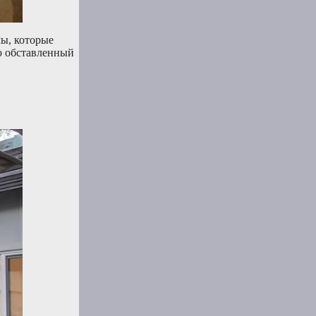
лы, которые
шо обставленный