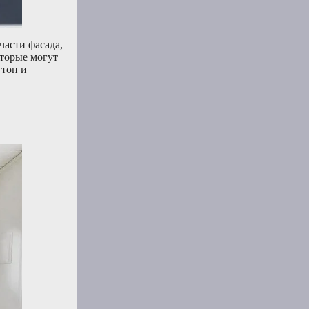
части фасада,
оторые могут
 тон и