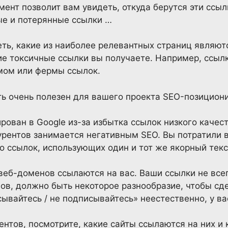
мент позволит вам увидеть, откуда берутся эти ссыл
ые и потерянные ссылки …
еть, какие из наиболее релевантных страниц явля
кие токсичные ссылки вы получаете. Например, ссылк
мом или фермы ссылок.
ь очень полезен для вашего проекта SEO-позициони
рован в Google из-за избытка ссылок низкого качест
урентов занимается негативным SEO. Вы потратили 
о ссылок, использующих один и тот же якорный текст
 веб-доменов ссылаются на вас. Ваши ссылки не все
ов, должно быть некоторое разнообразие, чтобы сд
ывайтесь / не подписывайтесь» неестественно, у в
ентов, посмотрите, какие сайты ссылаются на них и к