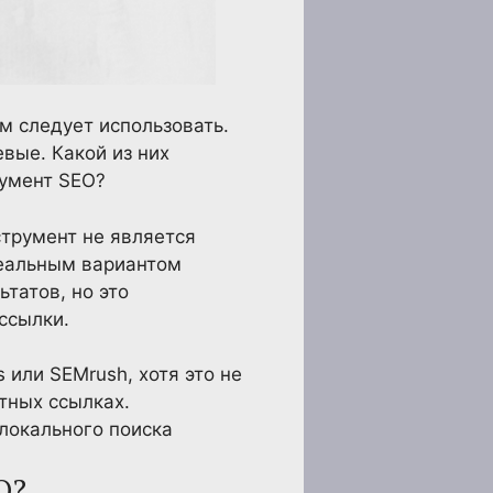
м следует использовать.
вые. Какой из них
умент SEO?
струмент не является
деальным вариантом
татов, но это
ссылки.
или SEMrush, хотя это не
тных ссылках.
локального поиска
O?