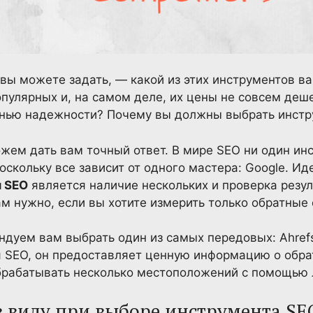
 вы можете задать, — какой из этих инструментов ва
опулярных и, на самом деле, их цены не совсем деше
нью надежности? Почему вы должны выбрать инстр
ожем дать вам точный ответ. В мире SEO ни один ин
скольку все зависит от одного мастера: Google. И
и SEO
является наличие нескольких и проверка резуль
ам нужно, если вы хотите измерить только обратные 
дуем вам выбрать один из самых передовых: Ahrefs 
 SEO, он предоставляет ценную информацию о обра
обрабатывать несколько местоположений с помощью 
в виду при выборе инструмента SE