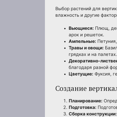
Выбор растений для вертик
влажность и другие фактор
Вьющиеся:
Плющ, дев
арок и решеток.
Ампельные:
Петуния,
Травы и овощи:
Базил
грядках и на палетах.
Декоративно-листве
благодаря разной фор
Цветущие:
Фуксия, ге
Создание вертика
Планирование:
Опред
Подготовка:
Подготов
Сборка конструкции: