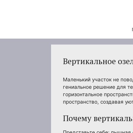
Перейти
к
содержимому
Вертикальное озе
Маленький участок не пово
гениальное решение для тех
горизонтальное пространст
пространство, создавая ую
Почему вертикаль
Представьте себе: пышная 