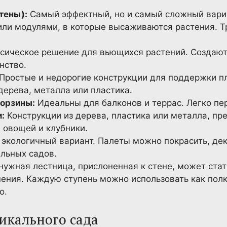
тены):
Самый эффектный, но и самый сложный вари
или модулями, в которые высаживаются растения. 
сическое решение для вьющихся растений. Создают 
нство.
Простые и недорогие конструкции для поддержки пл
дерева, металла или пластика.
корзины:
Идеальны для балконов и террас. Легко п
:
Конструкции из дерева, пластика или металла, п
 овощей и клубники.
экологичный вариант. Палеты можно покрасить, дек
альных садов.
нужная лестница, прислоненная к стене, может ста
нения. Каждую ступень можно использовать как полк
о.
икального сада