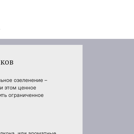
тков
льное озеленение –
ри этом ценное
зить ограниченное
алкона, или ароматные