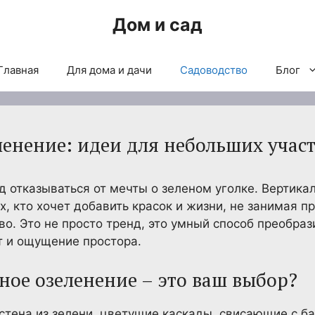
Дом и сад
Главная
Для дома и дачи
Садоводство
Блог
ленение: идеи для небольших учас
д отказываться от мечты о зеленом уголке. Вертика
, кто хочет добавить красок и жизни, не занимая п
во. Это не просто тренд, это умный способ преобра
т и ощущение простора.
ное озеленение – это ваш выбор?
стена из зелени, цветущие каскады, свисающие с б