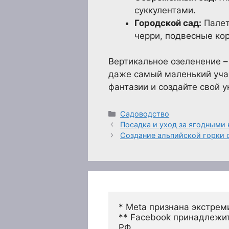
суккулентами.
Городской сад:
Палет
черри, подвесные ко
Вертикальное озеленение –
даже самый маленький учас
фантазии и создайте свой 
Рубрики
Садоводство
Посадка и уход за ягодными
Создание альпийской горки 
* Meta признана экстрем
** Facebook принадлежит
РФ