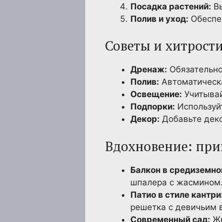
Посадка растений:
Вы
Полив и уход:
Обеспеч
Советы и хитрости
Дренаж:
Обязательно
Полив:
Автоматическа
Освещение:
Учитывай
Подпорки:
Используйт
Декор:
Добавьте деко
Вдохновение: при
Балкон в средиземно
шпалера с жасмином
Патио в стиле кантри
решетка с девичьим 
Современный сад:
Жи