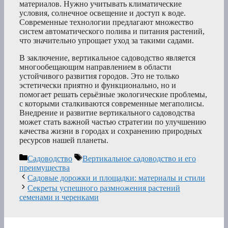
материалов. Нужно учитывать климатические
условия, солнечное освещение и доступ к воде.
Современные технологии предлагают множество
систем автоматического полива и питания растений,
что значительно упрощает уход за такими садами.
В заключение, вертикальное садоводство является
многообещающим направлением в области
устойчивого развития городов. Это не только
эстетически приятно и функционально, но и
помогает решать серьёзные экологические проблемы,
с которыми сталкиваются современные мегаполисы.
Внедрение и развитие вертикального садоводства
может стать важной частью стратегии по улучшению
качества жизни в городах и сохранению природных
ресурсов нашей планеты.
Рубрики
Метки
Садоводство
Вертикальное садоводство и его
преимущества
Садовые дорожки и площадки: материалы и стили
Секреты успешного размножения растений
семенами и черенками