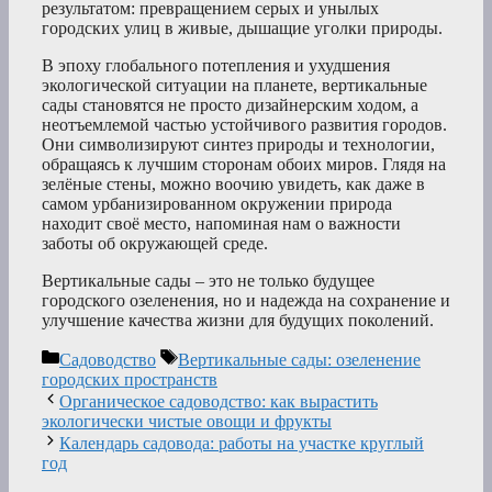
результатом: превращением серых и унылых
городских улиц в живые, дышащие уголки природы.
В эпоху глобального потепления и ухудшения
экологической ситуации на планете, вертикальные
сады становятся не просто дизайнерским ходом, а
неотъемлемой частью устойчивого развития городов.
Они символизируют синтез природы и технологии,
обращаясь к лучшим сторонам обоих миров. Глядя на
зелёные стены, можно воочию увидеть, как даже в
самом урбанизированном окружении природа
находит своё место, напоминая нам о важности
заботы об окружающей среде.
Вертикальные сады – это не только будущее
городского озеленения, но и надежда на сохранение и
улучшение качества жизни для будущих поколений.
Рубрики
Метки
Садоводство
Вертикальные сады: озеленение
городских пространств
Органическое садоводство: как вырастить
экологически чистые овощи и фрукты
Календарь садовода: работы на участке круглый
год