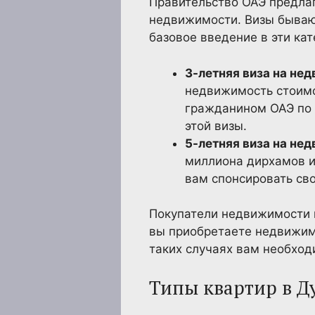
Правительство ОАЭ предла
недвижимости. Визы бывают
базовое введение в эти кат
3-летняя виза на не
недвижимость стоимо
гражданином ОАЭ по 
этой визы.
5-летняя виза на не
миллиона дирхамов ил
вам спонсировать св
Покупатели недвижимости м
вы приобретаете недвижимо
таких случаях вам необход
Типы квартир в Д