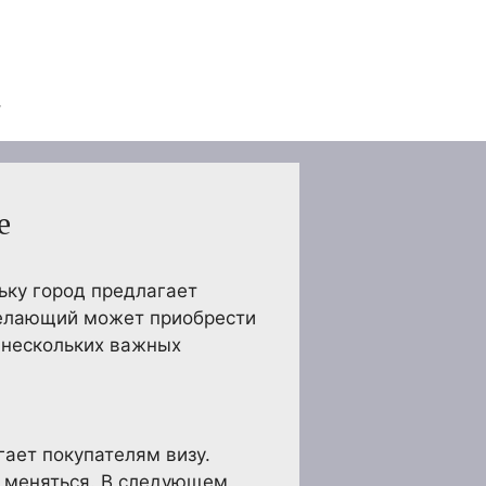
е
ьку город предлагает
желающий может приобрести
 нескольких важных
ает покупателям визу.
т меняться. В следующем