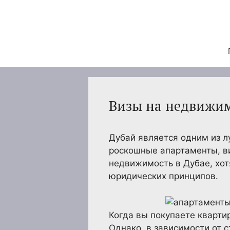
Перейти
к
содержимому
Визы на недвижим
Дубай является одним из л
роскошные апартаменты, в
недвижимость в Дубае, хо
юридических принципов.
Когда вы покупаете кварти
Однако, в зависимости от 