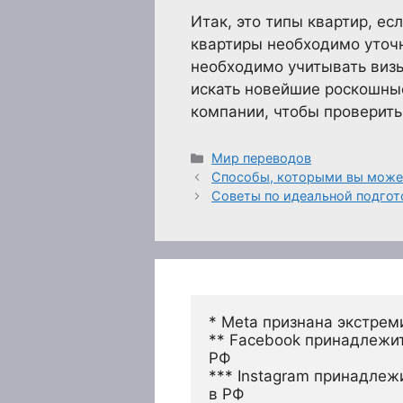
Итак, это типы квартир, е
квартиры необходимо уточн
необходимо учитывать виз
искать новейшие роскошные
компании, чтобы проверит
Рубрики
Мир переводов
Способы, которыми вы может
Советы по идеальной подгот
* Meta признана экстрем
** Facebook принадлежит
РФ
*** Instagram принадлеж
в РФ 