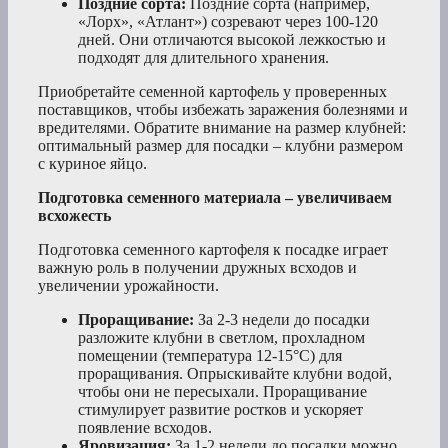
Поздние сорта:
Поздние сорта (например,
«Лорх», «Атлант») созревают через 100-120
дней. Они отличаются высокой лежкостью и
подходят для длительного хранения.
Приобретайте семенной картофель у проверенных
поставщиков, чтобы избежать заражения болезнями и
вредителями. Обратите внимание на размер клубней:
оптимальный размер для посадки – клубни размером
с куриное яйцо.
Подготовка семенного материала – увеличиваем
всхожесть
Подготовка семенного картофеля к посадке играет
важную роль в получении дружных всходов и
увеличении урожайности.
Проращивание:
За 2-3 недели до посадки
разложите клубни в светлом, прохладном
помещении (температура 12-15°C) для
проращивания. Опрыскивайте клубни водой,
чтобы они не пересыхали. Проращивание
стимулирует развитие ростков и ускоряет
появление всходов.
Яровизация:
За 1-2 недели до посадки можно