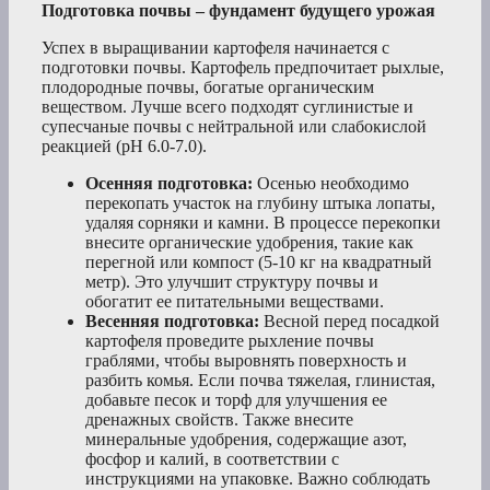
Подготовка почвы – фундамент будущего урожая
Успех в выращивании картофеля начинается с
подготовки почвы. Картофель предпочитает рыхлые,
плодородные почвы, богатые органическим
веществом. Лучше всего подходят суглинистые и
супесчаные почвы с нейтральной или слабокислой
реакцией (pH 6.0-7.0).
Осенняя подготовка:
Осенью необходимо
перекопать участок на глубину штыка лопаты,
удаляя сорняки и камни. В процессе перекопки
внесите органические удобрения, такие как
перегной или компост (5-10 кг на квадратный
метр). Это улучшит структуру почвы и
обогатит ее питательными веществами.
Весенняя подготовка:
Весной перед посадкой
картофеля проведите рыхление почвы
граблями, чтобы выровнять поверхность и
разбить комья. Если почва тяжелая, глинистая,
добавьте песок и торф для улучшения ее
дренажных свойств. Также внесите
минеральные удобрения, содержащие азот,
фосфор и калий, в соответствии с
инструкциями на упаковке. Важно соблюдать