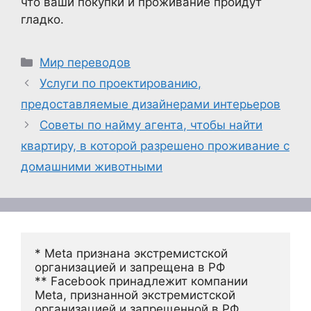
что ваши покупки и проживание пройдут
гладко.
Рубрики
Мир переводов
Услуги по проектированию,
предоставляемые дизайнерами интерьеров
Советы по найму агента, чтобы найти
квартиру, в которой разрешено проживание с
домашними животными
* Meta признана экстремистской 
организацией и запрещена в РФ
** Facebook принадлежит компании 
Meta, признанной экстремистской 
организацией и запрещенной в РФ