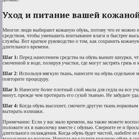
Уход и питание вашей кожаной
Многие люди выбирают кожаную обувь, потому что ее можно но
средством, чтобы уменьшить впитывание влаги и быстрее высы
службы. Вот краткое руководство о том, как сохранить кожану
длительного времени.
Шаг 1:
Перед нанесением средства на обувь выньте шнурки, чт
смоченной в воде, полируя участки, где могут застрять грязь 
Шаг 2
: Используя мягкую ткань, нанесите на обувь седельное 
повторите процедуру.
Шаг 3:
Нанесите более плотный слой мыла для седла на все уча
минут, прежде чем протирать его сухой тканью. Не забудьте у
Шаг 4:
Когда обувь высохнет, смочите другую ткань норковым м
вытирать излишки.
Примечание: Если у вас мало времени, вы также можете воспол
положите их в наволочку вместе с обувью. Сверните ее и бро
длительного охлаждения. Когда обувь будет чистой, набейте е
высыхания на воздухе. Никогда не кладите кожаную обувь в су