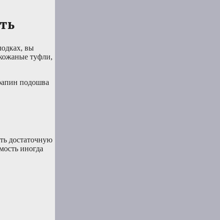
ть
лодках, вы
 кожаные туфли,
арапин подошва
ать достаточную
имость иногда