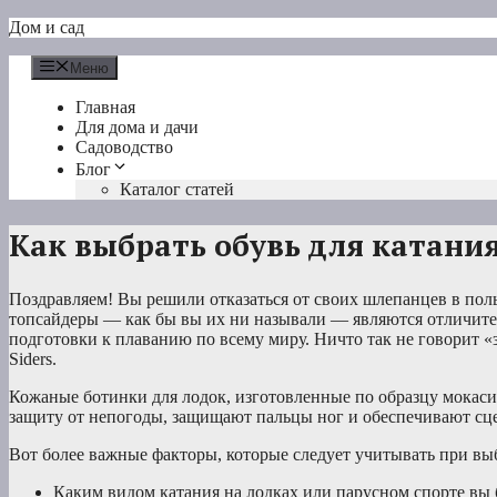
Перейти
Дом и сад
к
содержимому
Меню
Главная
Для дома и дачи
Садоводство
Блог
Каталог статей
Как выбрать обувь для катания
Поздравляем! Вы решили отказаться от своих шлепанцев в польз
топсайдеры — как бы вы их ни называли — являются отличите
подготовки к плаванию по всему миру. Ничто так не говорит «з
Siders.
Кожаные ботинки для лодок, изготовленные по образцу мокас
защиту от непогоды, защищают пальцы ног и обеспечивают сце
Вот более важные факторы, которые следует учитывать при выб
Каким видом катания на лодках или парусном спорте вы 