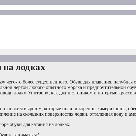
 на лодках
у чего-то более существенного. Обувь для плавания, палубная о
льной чертой любого опытного моряка и предпочтительной обу
аводи лодку, Уинтроп», как джин с тоником и потертые кроссовк
ин с низким вырезом, которые носили коренные американцы, об
пление на скользких поверхностях лодки, отталкивая воду и амо
оре обуви для катания на лодках.
будете заниматься?