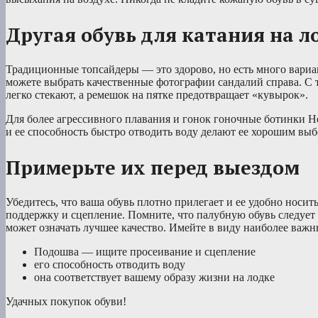
Другая обувь для катания на л
Традиционные топсайдеры — это здорово, но есть много вариан
можете выбрать качественные фотографии сандалий справа. С
легко стекают, а ремешок на пятке предотвращает «кувырок».
Для более агрессивного плавания и гонок гоночные ботинки H
и ее способность быстро отводить воду делают ее хорошим выб
Примерьте их перед выездом
Убедитесь, что ваша обувь плотно прилегает и ее удобно носи
поддержку и сцепление. Помните, что палубную обувь следует н
может означать лучшее качество. Имейте в виду наиболее важн
Подошва — ищите просеивание и сцепление
его способность отводить воду
она соответствует вашему образу жизни на лодке
Удачных покупок обуви!