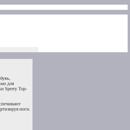
бувь,
вью для
и Sperry Top-
еспечивают
ртизируя ноги.