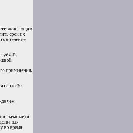
доотталкивающим
лить срок их
ть в течение
 губкой,
ошвой.
ого применения,
я около 30
жде чем
они съемные) и
дства для
у во время