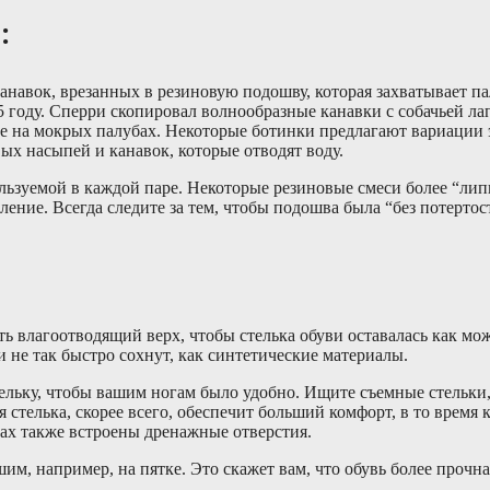
и:
навок, врезанных в резиновую подошву, которая захватывает па
 году. Сперри скопировал волнообразные канавки с собачьей ла
ие на мокрых палубах. Некоторые ботинки предлагают вариации 
х насыпей и канавок, которые отводят воду.
льзуемой в каждой паре. Некоторые резиновые смеси более “лип
ние. Всегда следите за тем, чтобы подошва была “без потертост
ь влагоотводящий верх, чтобы стелька обуви оставалась как мо
 не так быстро сохнут, как синтетические материалы.
тельку, чтобы вашим ногам было удобно. Ищите съемные стельки
стелька, скорее всего, обеспечит больший комфорт, в то время к
ах также встроены дренажные отверстия.
шим, например, на пятке. Это скажет вам, что обувь более прочн