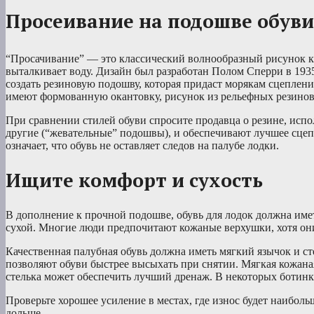
Просеивание на подошве обув
“Просачивание” — это классический волнообразный рисунок ка
выталкивает воду. Дизайн был разработан Полом Сперри в 1935
создать резиновую подошву, которая придаст морякам сцеплен
имеют формованную окантовку, рисунок из рельефных резиновы
При сравнении стилей обуви спросите продавца о резине, испо
другие (“жевательные” подошвы), и обеспечивают лучшее сцепле
означает, что обувь не оставляет следов на палубе лодки.
Ищите комфорт и сухость
В дополнение к прочной подошве, обувь для лодок должна имет
сухой. Многие люди предпочитают кожаные верхушки, хотя они
Качественная палубная обувь должна иметь мягкий язычок и с
позволяют обуви быстрее высыхать при снятии. Мягкая кожаная 
стелька может обеспечить лучший дренаж. В некоторых ботинк
Проверьте хорошее усиление в местах, где износ будет наиболь
дольше.