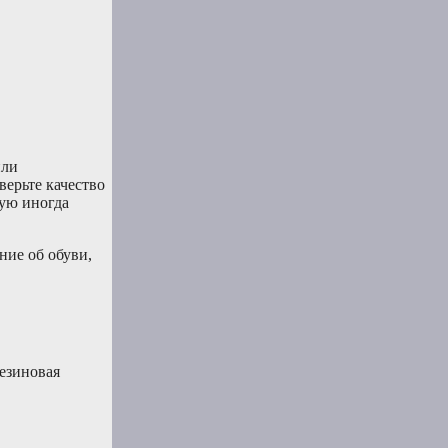
или
ерьте качество
рую иногда
ние об обуви,
езиновая