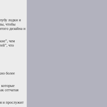
лубу лодки и
пы, чтобы
этого дизайна и
кие”, чем
ей”, что
жно более
, которые
ак сетчатая
ая и прослужит