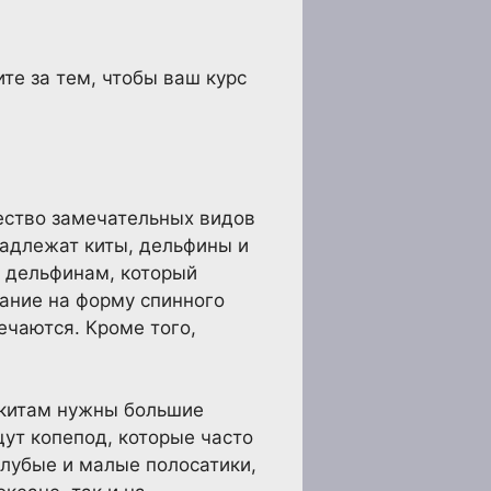
те за тем, чтобы ваш курс
жество замечательных видов
надлежат киты, дельфины и
и дельфинам, который
ание на форму спинного
речаются. Кроме того,
м китам нужны большие
ут копепод, которые часто
олубые и малые полосатики,