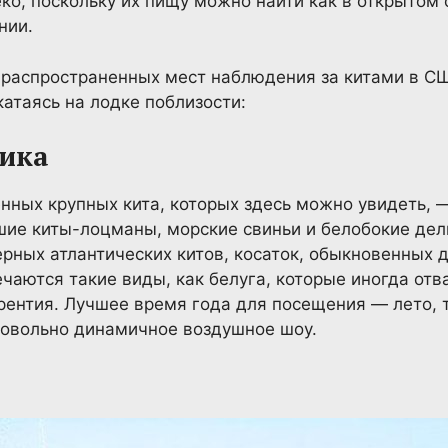
ко, поскольку их пищу можно найти как в открытом о
нии.
 распространенных мест наблюдения за китами в СШ
 катаясь на лодке поблизости:
тика
нных крупных кита, которых здесь можно увидеть, —
ие киты-лоцманы, морские свиньи и белобокие дел
рных атлантических китов, косаток, обыкновенных 
чаются такие виды, как белуга, которые иногда отв
рентия. Лучшее время года для посещения — лето, т
довольно динамичное воздушное шоу.