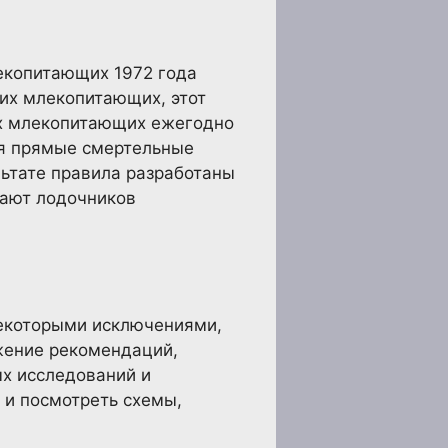
екопитающих 1972 года
ких млекопитающих, этот
их млекопитающих ежегодно
бя прямые смертельные
льтате правила разработаны
дают лодочников
некоторыми исключениями,
ожение рекомендаций,
ых исследований и
 и посмотреть схемы,