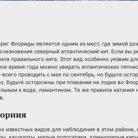
ерег Флориды является одним из мест, где зимой ро
счезновения северный атлантический кит. Если вы ре
ла правильного кита. Этот вид особенно уязвим для
ьное время года можно увидеть атлантических пятни
всего проводить с мая по сентябрь, но будьте осто
го, будьте осторожны при плавании на лодке во Фло
ьным к воде, ламантином. Те же правила катания 
в.
форния
х известных видов для наблюдения в этом районе, 
лы, кашалоты, малые полосатики, длинноперые кит