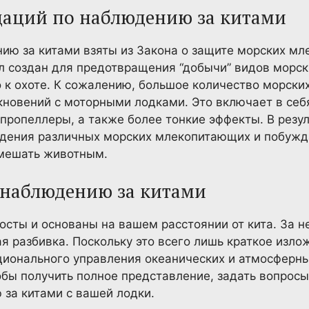
даций по наблюдению за китами
ию за китами взяты из Закона о защите морских мл
ыл создан для предотвращения “добычи” видов морс
о к охоте. К сожалению, большое количество морск
лкновений с моторными лодками. Это включает в се
к пропеллеры, а также более тонкие эффекты. В резу
едения различных морских млекопитающих и побуж
 мешать животным.
 наблюдению за китами
сты и основаны на вашем расстоянии от кита. За 
я разбивка. Поскольку это всего лишь краткое изл
ционального управления океанических и атмосферн
бы получить полное представление, задать вопросы
за китами с вашей лодки.