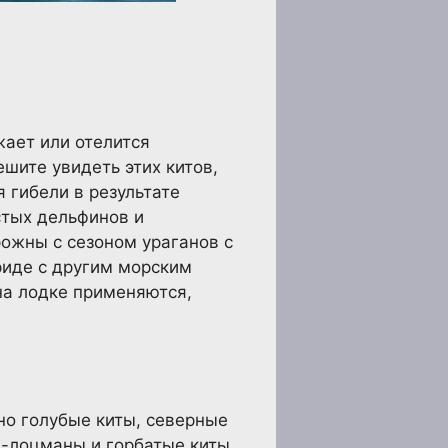
жает или отелится
шите увидеть этих китов,
 гибели в результате
стых дельфинов и
рожны с сезоном ураганов с
риде с другим морским
на лодке применяются,
но голубые киты, северные
ы-лоцманы и горбатые киты