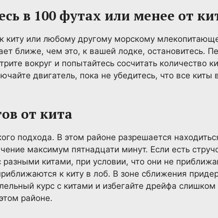
сь в 100 футах или менее от ки
 к киту или любому другому морскому млекопитающ
ает ближе, чем это, к вашей лодке, остановитесь. П
рите вокруг и попытайтесь сосчитать количество ки
чайте двигатель, пока не убедитесь, что все киты 
тов от кита
кого подхода. В этом районе разрешается находитьс
ечение максимум пятнадцати минут. Если есть стручо
 разными китами, при условии, что они не приближ
 приближаются к киту в лоб. В зоне сближения приде
лельный курс с китами и избегайте дрейфа слишком
этом районе.