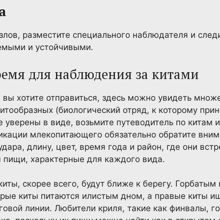
а
узлов, разместите специального наблюдателя и следи
уемыми и устойчивыми.
ремя для наблюдения за китами
да вы хотите отправиться, здесь можно увидеть мно
 китообразных (биологический отряд, к которому при
не уверены в виде, возьмите путеводитель по китам 
икации млекопитающего обязательно обратите вним
удара, длину, цвет, время года и район, где они вст
 пищи, характерные для каждого вида.
киты, скорее всего, будут ближе к берегу. Горбаты
рые киты питаются илистым дном, а правые киты ищ
овой линии. Любители криля, такие как финвалы, г