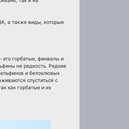
кеане, так и на
А, а также виды, которые
 это горбатые, финвалы и
ьфины не редкость. Редкие
дельфинов и белоклювых
аживаются спуститься с
ак как горбатые и их