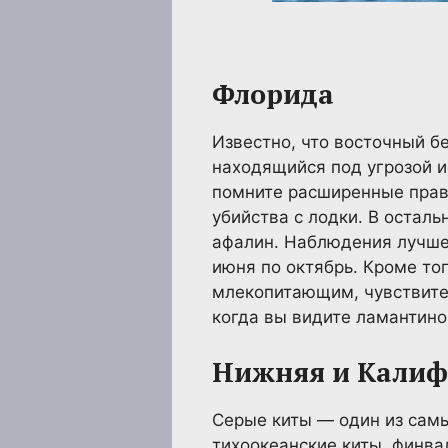
Флорида
Известно, что восточный б
находящийся под угрозой и
помните расширенные прави
убийства с лодки. В остал
афалин. Наблюдения лучше 
июня по октябрь. Кроме то
млекопитающим, чувствител
когда вы видите ламантино
Нижняя и Кали
Серые киты — один из самы
тихоокеанские киты, финва