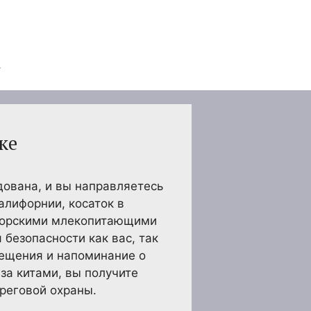
ке
дована, и вы направляетесь
алифорнии, косаток в
 морскими млекопитающими
безопасности как вас, так
сещения и напоминание о
за китами, вы получите
ереговой охраны.