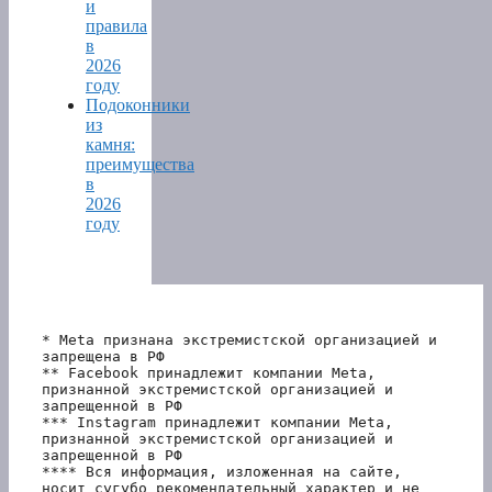
и
правила
в
2026
году
Подоконники
из
камня:
преимущества
в
2026
году
* Meta признана экстремистской организацией и 
запрещена в РФ
** Facebook принадлежит компании Meta, 
признанной экстремистской организацией и 
запрещенной в РФ
*** Instagram принадлежит компании Meta, 
признанной экстремистской организацией и 
запрещенной в РФ 
**** Вся информация, изложенная на сайте, 
носит сугубо рекомендательный характер и не 