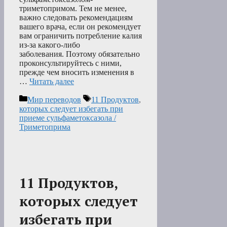
триметопримом. Тем не менее,
важно следовать рекомендациям
вашего врача, если он рекомендует
вам ограничить потребление калия
из-за какого-либо
заболевания. Поэтому обязательно
проконсультируйтесь с ними,
прежде чем вносить изменения в
…
Читать далее
Рубрики
Метки
Мир переводов
11 Продуктов
,
которых следует избегать при
приеме сульфаметоксазола /
Триметоприма
11 Продуктов,
которых следует
избегать при