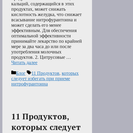
кальций, содержащийся в этих
продуктах, может снижать
кислотность желудка, что снижает
всасывание нитрофурантоина и
может сделать его менее
эффективным. Для обеспечения
оптимальной эффективности
принимайте лекарство по крайней
мере за два часа до или после
употребления молочных
продуктов. 2. Цитрусовые …
Читать далее
Рубрики
Метки
Блог
11 Продуктов
,
которых
следует избегать при приеме
нитрофурантоина
11 Продуктов,
которых следует