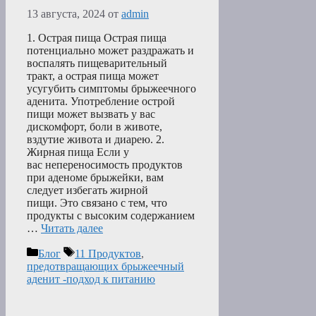
13 августа, 2024
от
admin
1. Острая пища Острая пища
потенциально может раздражать и
воспалять пищеварительный
тракт, а острая пища может
усугубить симптомы брыжеечного
аденита. Употребление острой
пищи может вызвать у вас
дискомфорт, боли в животе,
вздутие живота и диарею. 2.
Жирная пища Если у
вас непереносимость продуктов
при аденоме брыжейки, вам
следует избегать жирной
пищи. Это связано с тем, что
продукты с высоким содержанием
…
Читать далее
Рубрики
Метки
Блог
11 Продуктов
,
предотвращающих брыжеечный
аденит -подход к питанию