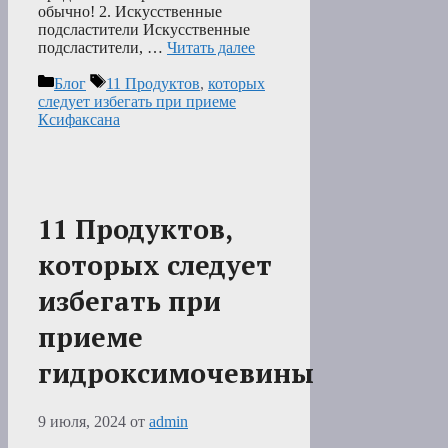
обычно! 2. Искусственные
подсластители Искусственные
подсластители, …
Читать далее
Рубрики
Метки
Блог
11 Продуктов
,
которых
следует избегать при приеме
Ксифаксана
11 Продуктов,
которых следует
избегать при
приеме
гидроксимочевины
9 июля, 2024
от
admin