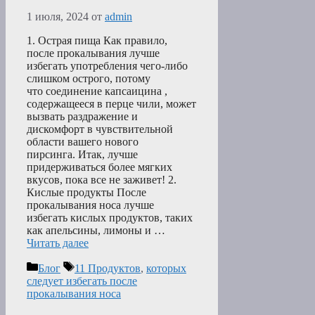
1 июля, 2024
от
admin
1. Острая пища Как правило,
после прокалывания лучше
избегать употребления чего-либо
слишком острого, потому
что соединение капсаицина ,
содержащееся в перце чили, может
вызвать раздражение и
дискомфорт в чувствительной
области вашего нового
пирсинга. Итак, лучше
придерживаться более мягких
вкусов, пока все не заживет! 2.
Кислые продукты После
прокалывания носа лучше
избегать кислых продуктов, таких
как апельсины, лимоны и …
Читать далее
Рубрики
Метки
Блог
11 Продуктов
,
которых
следует избегать после
прокалывания носа