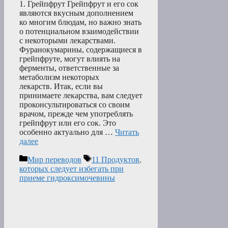
1. Грейпфрут Грейпфрут и его сок
являются вкусным дополнением
ко многим блюдам, но важно знать
о потенциальном взаимодействии
с некоторыми лекарствами.
Фуранокумарины, содержащиеся в
грейпфруте, могут влиять на
ферменты, ответственные за
метаболизм некоторых
лекарств. Итак, если вы
принимаете лекарства, вам следует
проконсультироваться со своим
врачом, прежде чем употреблять
грейпфрут или его сок. Это
особенно актуально для …
Читать
далее
Рубрики
Метки
Мир переводов
11 Продуктов
,
которых следует избегать при
приеме гидроксимочевины