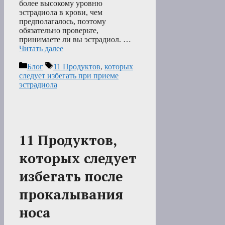
более высокому уровню
эстрадиола в крови, чем
предполагалось, поэтому
обязательно проверьте,
принимаете ли вы эстрадиол. …
Читать далее
Рубрики
Метки
Блог
11 Продуктов
,
которых
следует избегать при приеме
эстрадиола
11 Продуктов,
которых следует
избегать после
прокалывания
носа