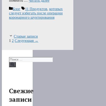
помнить …
Читать далее
Рубрики
Метки
Блог
11 Продуктов
,
которых
следует избегать после операции
коронарного шунтирования
Старые записи
Страница
Страница
1
2
Следующая
→
Поиск:
Свежие
записи