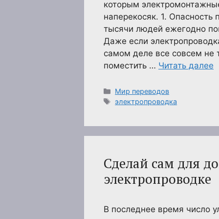
которым электромонтажные
наперекосяк. 1. Опасность
тысячи людей ежегодно по
Даже если электропроводка
самом деле все совсем не т
поместить …
Читать далее
Рубрики
Мир переводов
Метки
электропроводка
Сделай сам для до
электропроводке
В последнее время число у