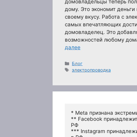
домовладельцы теперь пола
дому. Это экономит деньги
своему вкусу. Работа с эл
самых впечатляющих дости
домовладелец. Это добавл
возможностей любому дома
далее
Рубрики
Блог
Метки
электропроводка
* Meta признана экстрем
** Facebook принадлежит
РФ
*** Instagram принадлеж