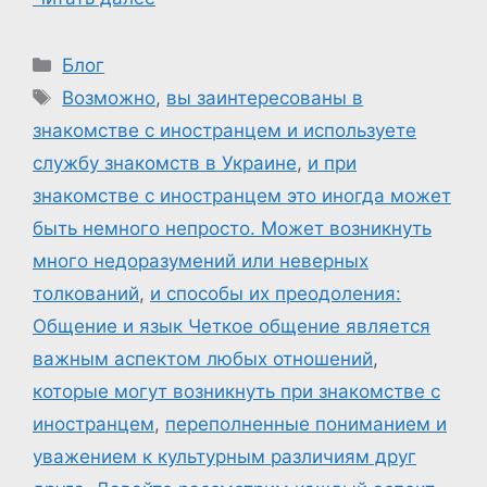
Рубрики
Блог
Метки
Возможно
,
вы заинтересованы в
знакомстве с иностранцем и используете
службу знакомств в Украине
,
и при
знакомстве с иностранцем это иногда может
быть немного непросто. Может возникнуть
много недоразумений или неверных
толкований
,
и способы их преодоления:
Общение и язык Четкое общение является
важным аспектом любых отношений
,
которые могут возникнуть при знакомстве с
иностранцем
,
переполненные пониманием и
уважением к культурным различиям друг