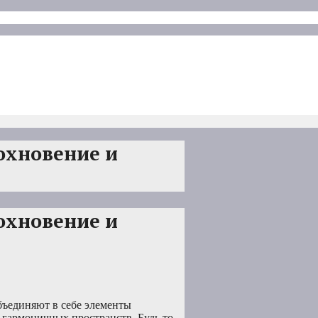
охновение и
охновение и
бъединяют в себе элементы
 гармоничных пространств. Будь то