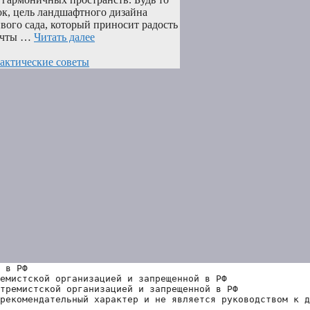
к, цель ландшафтного дизайна
вого сада, который приносит радость
мечты …
Читать далее
актические советы
 в РФ
емистской организацией и запрещенной в РФ
тремистской организацией и запрещенной в РФ 
рекомендательный характер и не является руководством к д