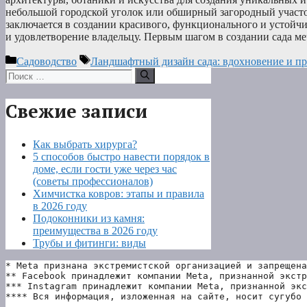
небольшой городской уголок или обширный загородный участо
заключается в создании красивого, функционального и устойчи
и удовлетворение владельцу. Первым шагом в создании сада 
Рубрики
Метки
Садоводство
Ландшафтный дизайн сада: вдохновение и пр
Поиск:
Свежие записи
Как выбрать хирурга?
5 способов быстро навести порядок в
доме, если гости уже через час
(советы профессионалов)
Химчистка ковров: этапы и правила
в 2026 году
Подоконники из камня:
преимущества в 2026 году
Трубы и фитинги: виды
* Meta признана экстремистской организацией и запрещена
** Facebook принадлежит компании Meta, признанной экстр
*** Instagram принадлежит компании Meta, признанной экс
**** Вся информация, изложенная на сайте, носит сугубо 