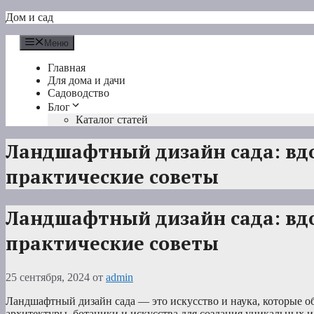
Перейти
Дом и сад
к
содержимому
Меню
Главная
Для дома и дачи
Садоводство
Блог
Каталог статей
Ландшафтный дизайн сада: вд
практические советы
Ландшафтный дизайн сада: вд
практические советы
25 сентября, 2024
от
admin
Ландшафтный дизайн сада — это искусство и наука, которые о
архитектуры, ботаники и искусства для создания уникальных и