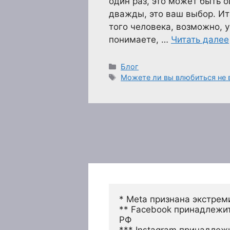
один раз, это может быть о
дважды, это ваш выбор. Ита
того человека, возможно, у
понимаете, …
Читать далее
Рубрики
Блог
Метки
Можете ли вы влюбиться не в
* Meta признана экстрем
** Facebook принадлежит
РФ