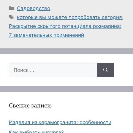
Рубрики
Садоводство
Метки
которые вы можете попробовать сегодня
,
Раскрытие скрытого потенциала розмарина:
7 замечательных применений
Поиск:
Свежие записи
Изделия из керамогранита: особенности
Как выбрать хирурга?